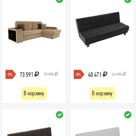
73 591
40 471
79 990
43 990
-8%
-8%
В корзину
В корзину