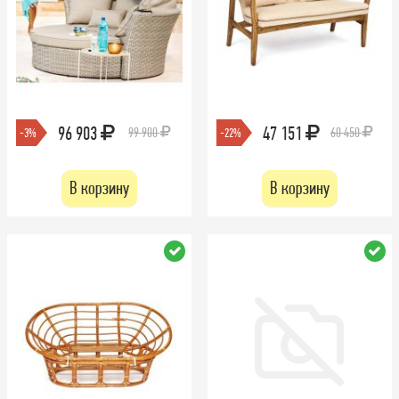
96 903
47 151
99 900
60 450
-3%
-22%
В корзину
В корзину