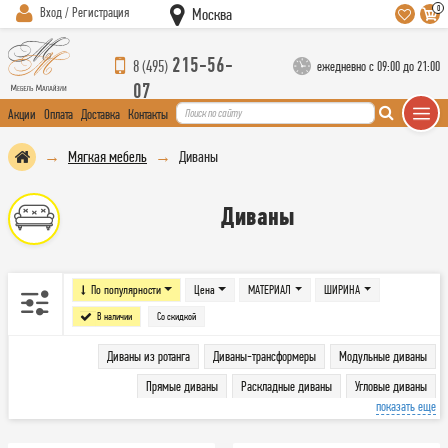
0
Вход / Регистрация
Москва
215-56-
8 (495)
ежедневно с 09:00 до 21:00
07
Акции
Оплата
Доставка
Контакты
Мягкая мебель
Диваны
Диваны
По популярности
Цена
МАТЕРИАЛ
ШИРИНА
В наличии
Со скидкой
Диваны из ротанга
Диваны-трансформеры
Модульные диваны
Прямые диваны
Раскладные диваны
Угловые диваны
показать еще