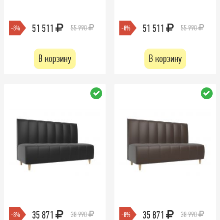
51 511
51 511
55 990
55 990
-8%
-8%
В корзину
В корзину
35 871
35 871
38 990
38 990
-8%
-8%