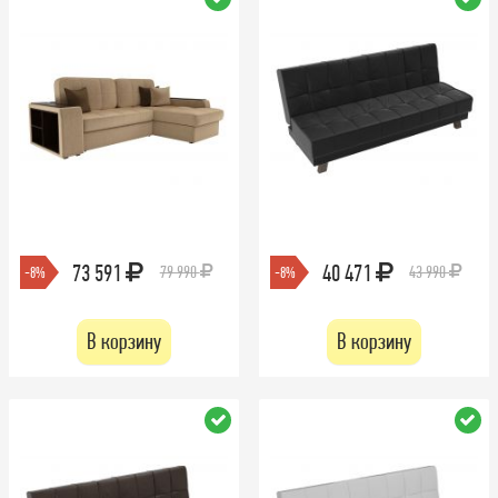
73 591
40 471
79 990
43 990
-8%
-8%
В корзину
В корзину