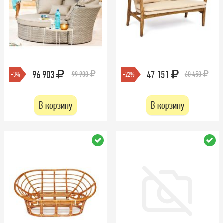
96 903
47 151
99 900
60 450
-3%
-22%
В корзину
В корзину