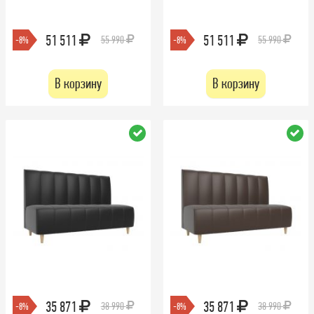
51 511
51 511
55 990
55 990
-8%
-8%
В корзину
В корзину
35 871
35 871
38 990
38 990
-8%
-8%