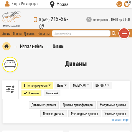
0
Вход / Регистрация
Москва
215-56-
8 (495)
ежедневно с 09:00 до 21:00
07
Акции
Оплата
Доставка
Контакты
Мягкая мебель
Диваны
Диваны
По популярности
Цена
МАТЕРИАЛ
ШИРИНА
В наличии
Со скидкой
Диваны из ротанга
Диваны-трансформеры
Модульные диваны
Прямые диваны
Раскладные диваны
Угловые диваны
показать еще