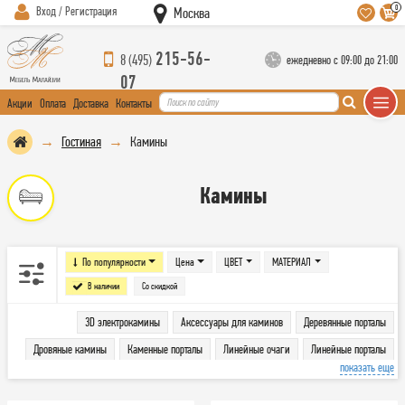
0
Вход / Регистрация
Москва
215-56-
8 (495)
ежедневно с 09:00 до 21:00
07
Акции
Оплата
Доставка
Контакты
Гостиная
Камины
Камины
По популярности
Цена
ЦВЕТ
МАТЕРИАЛ
В наличии
Со скидкой
3D электрокамины
Аксессуары для каминов
Деревянные порталы
Дровяные камины
Каменные порталы
Линейные очаги
Линейные порталы
показать еще
Печи
Порталы
Угловые порталы
Широкие очаги
Электрокамины
Электроочаги