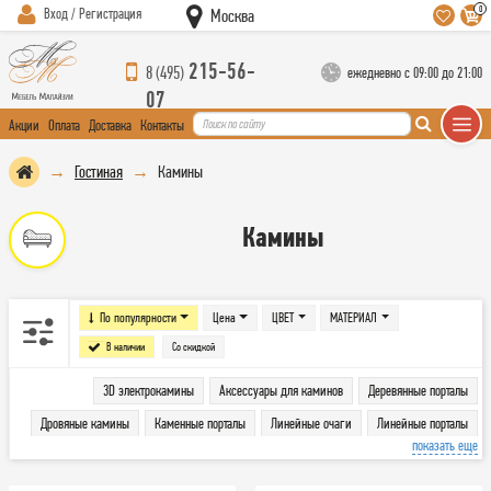
0
Вход / Регистрация
Москва
215-56-
8 (495)
ежедневно с 09:00 до 21:00
07
Акции
Оплата
Доставка
Контакты
Гостиная
Камины
Камины
По популярности
Цена
ЦВЕТ
МАТЕРИАЛ
В наличии
Со скидкой
3D электрокамины
Аксессуары для каминов
Деревянные порталы
Дровяные камины
Каменные порталы
Линейные очаги
Линейные порталы
показать еще
Печи
Порталы
Угловые порталы
Широкие очаги
Электрокамины
Электроочаги