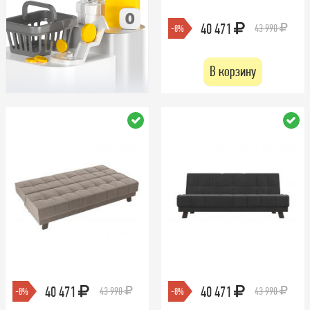
40 471
43 990
-8%
В корзину
40 471
40 471
43 990
43 990
-8%
-8%