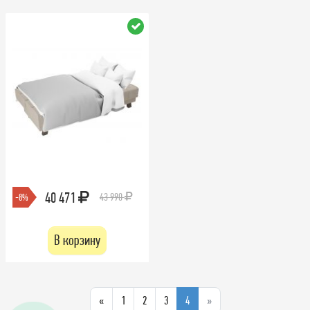
40 471
43 990
-8%
В корзину
«
1
2
3
4
»