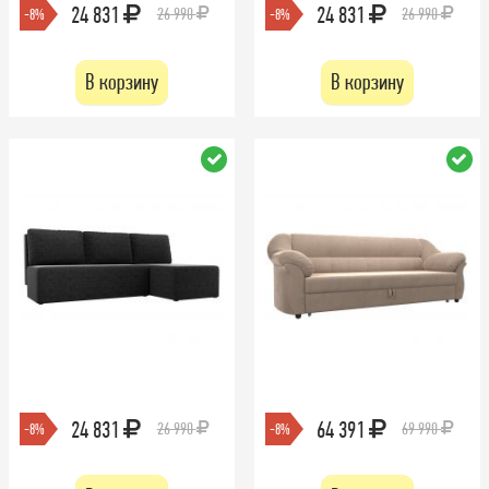
24 831
24 831
26 990
26 990
-8%
-8%
В корзину
В корзину
24 831
64 391
26 990
69 990
-8%
-8%