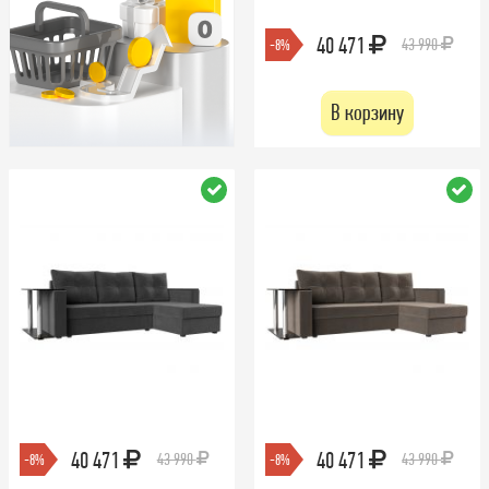
40 471
43 990
-8%
В корзину
40 471
40 471
43 990
43 990
-8%
-8%