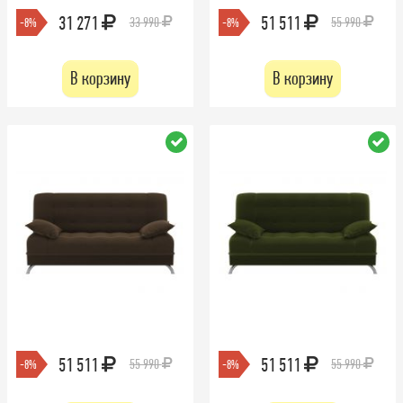
31 271
51 511
33 990
55 990
-8%
-8%
В корзину
В корзину
51 511
51 511
55 990
55 990
-8%
-8%