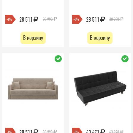
28 511
28 511
30 990
30 990
-8%
-8%
В корзину
В корзину
28 511
40 471
30 990
43 990
-8%
-8%