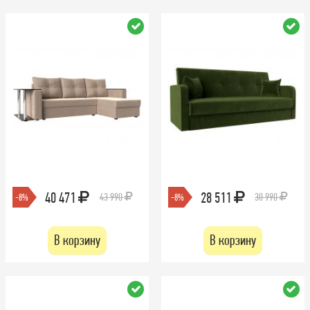
40 471
28 511
43 990
30 990
-8%
-8%
В корзину
В корзину