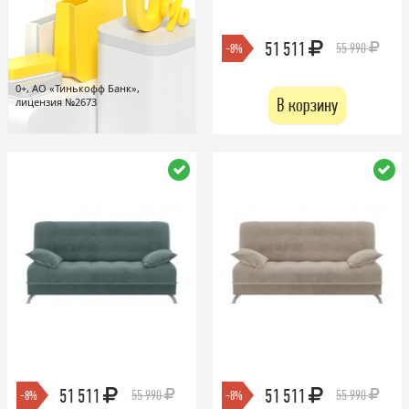
51 511
55 990
-8%
0+, АО «Тинькофф Банк»,
В корзину
лицензия №2673
51 511
51 511
55 990
55 990
-8%
-8%