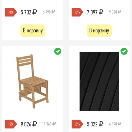
5 732
7 397
6 990
9 020
-18%
-18%
В корзину
В корзину
9 826
5 322
11 560
6 490
-15%
-18%