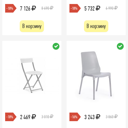
7 126
5 732
8 690
6 990
-18%
-18%
В корзину
В корзину
2 469
3 243
3 010
3 860
-18%
-16%