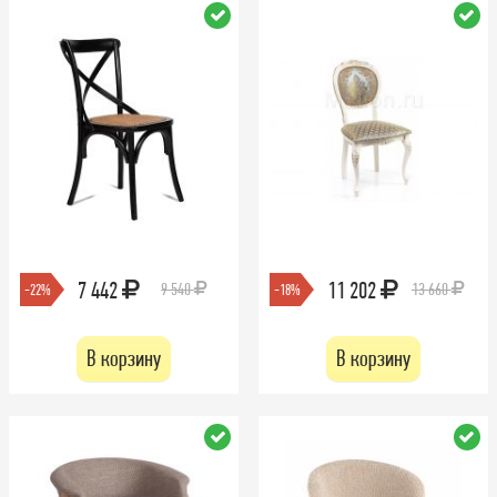
7 442
11 202
9 540
13 660
-22%
-18%
В корзину
В корзину