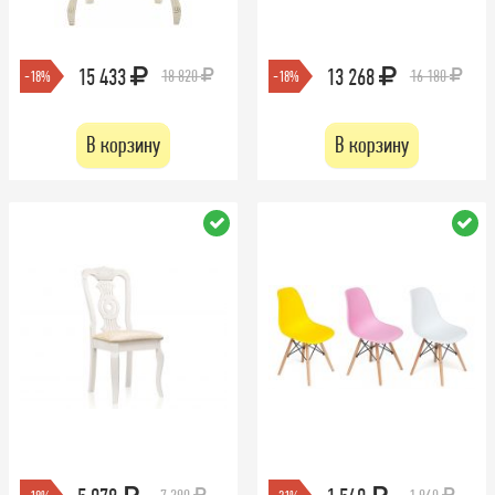
15 433
13 268
18 820
16 180
-18%
-18%
В корзину
В корзину