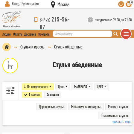
0
Вход / Регистрация
Москва
215-56-
8 (495)
ежедневно с 09:00 до 21:00
07
Акции
Оплата
Доставка
Контакты
Стулья и кресла
Стулья обеденные
Стулья обеденные
По популярности
Цена
МАТЕРИАЛ
ЦВЕТ
В наличии
Со скидкой
Деревянные стулья
Металлические стулья
Мягкие стулья
Пластиковые стулья
показать еще