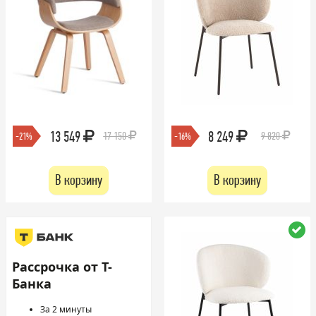
13 549
8 249
17 150
9 820
-21%
-16%
В корзину
В корзину
Рассрочка от Т-
Банка
За 2 минуты