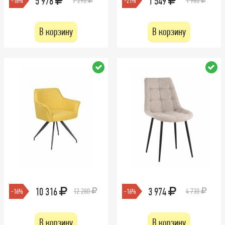
5 978
1 549
7 290
1 960
-18%
-21%
В корзину
В корзину
10 316
3 974
12 280
4 730
-16%
-16%
В корзину
В корзину