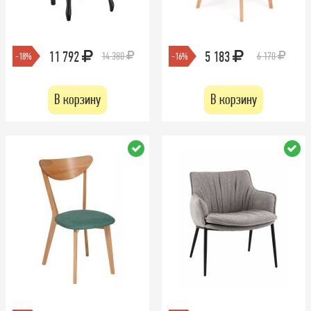
11 792
5 183
14 380
6 170
-18%
-16%
В корзину
В корзину