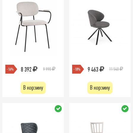
8 392
9 463
9 990
11 540
-16%
-18%
В корзину
В корзину