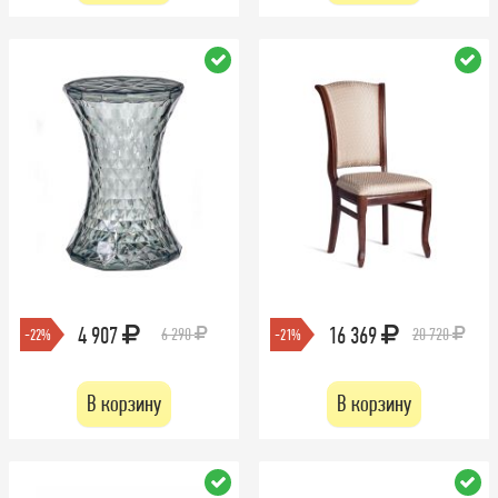
4 907
16 369
6 290
20 720
-22%
-21%
В корзину
В корзину