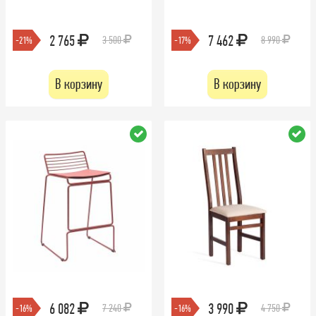
2 765
7 462
3 500
8 990
-21%
-17%
В корзину
В корзину
6 082
3 990
7 240
4 750
-16%
-16%