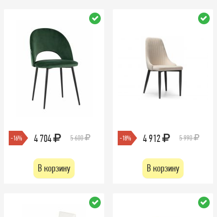
4 704
4 912
5 600
5 990
-16%
-18%
В корзину
В корзину