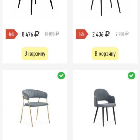
8 476
2 436
10 090
2 900
-16%
-16%
В корзину
В корзину