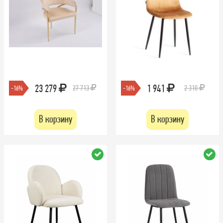
23 279
1 941
27 713
2 310
-16%
-16%
В корзину
В корзину