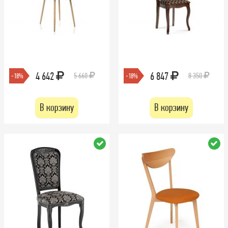
4 642
6 847
5 660
8 350
-18%
-18%
В корзину
В корзину