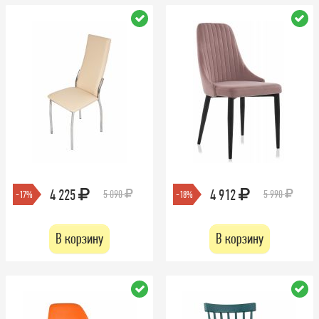
4 225
4 912
5 090
5 990
-17%
-18%
В корзину
В корзину