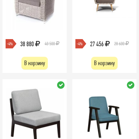
38 880
27 456
40 500
28 600
-4%
-4%
В корзину
В корзину