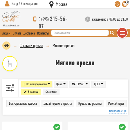
0
Вход / Регистрация
Москва
215-56-
8 (495)
ежедневно с 09:00 до 21:00
07
Акции
Оплата
Доставка
Контакты
Стулья и кресла
Мягкие кресла
Мягкие кресла
По популярности
Цена
МАТЕРИАЛ
ЦВЕТ
В наличии
Со скидкой
Бескаркасные кресла
Дизайнерские кресла
Кресла из ротанга
Реклайнеры
показать еще