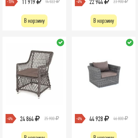
11 919
22 944
14 022
23 900
-15%
-4%
В корзину
В корзину
24 864
44 928
25 900
46 800
-4%
-4%
В корзину
В корзину