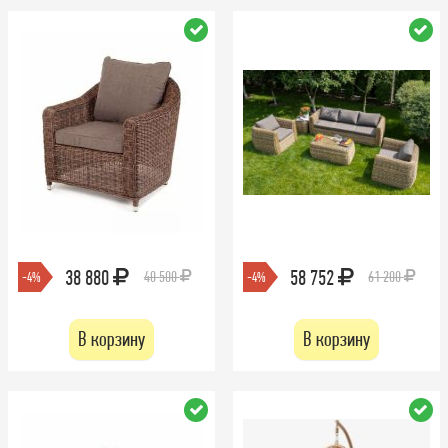
38 880
58 752
40 500
61 200
-4%
-4%
В корзину
В корзину