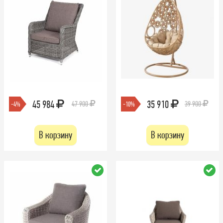
45 984
35 910
47 900
39 900
-4%
-10%
В корзину
В корзину