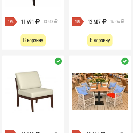
11 491
12 407
13 518
14 596
-15%
-15%
В корзину
В корзину