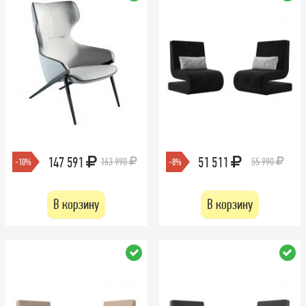
147 591
51 511
163 990
55 990
-10%
-8%
В корзину
В корзину