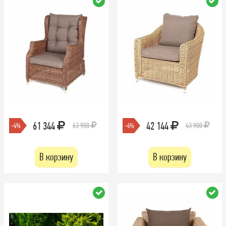
61 344
42 144
63 900
43 900
-4%
-4%
В корзину
В корзину