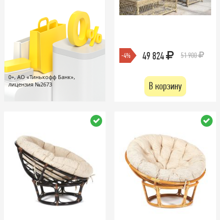
49 824
51 900
-4%
0+, АО «Тинькофф Банк»,
В корзину
лицензия №2673