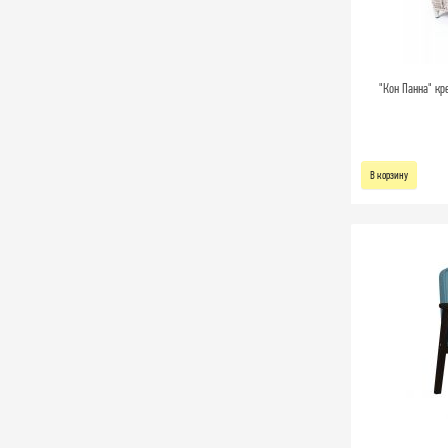
"Кон Панна" кр
В корзину