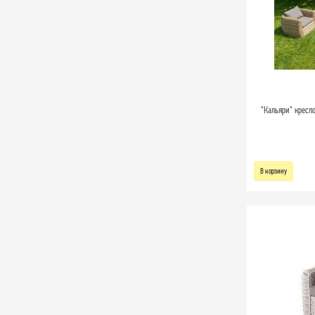
"Кальяри" кресло
В корзину