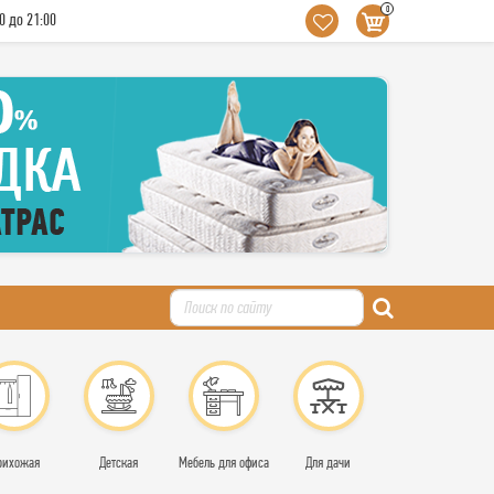
0
0 до 21:00
рихожая
Детская
Мебель для офиса
Для дачи