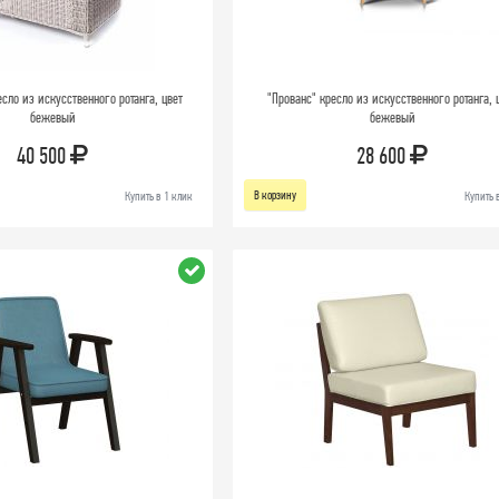
есло из искусственного ротанга, цвет
"Прованс" кресло из искусственного ротанга, 
бежевый
бежевый
40 500
28 600
В корзину
Купить в 1 клик
Купить 