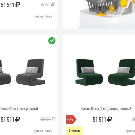
51 511
55 990
Купить в 1 клик
 Волна (2 шт.), велюр, серый
Кресло Волна (2 шт.), велюр, зеленый
51 511
51 511
55 990
5
-8%
В корзину
Купить в 1 клик
Купить 