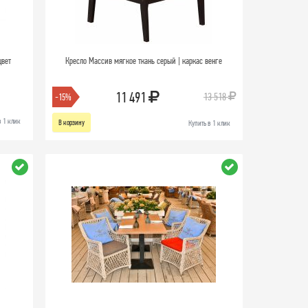
цвет
Кресло Массив мягкое ткань серый | каркас венге
11 491
13 518
-15%
в 1 клик
В корзину
Купить в 1 клик