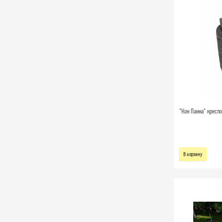
"Кон Панна" кресло
В корзину