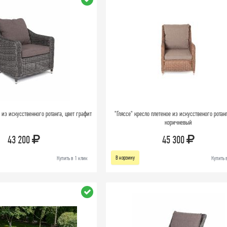
 из искусственного ротанга, цвет графит
"Гляссе" кресло плетеное из искусственого ротанг
коричневый
43 200
45 300
В корзину
Купить в 1 клик
Купить 