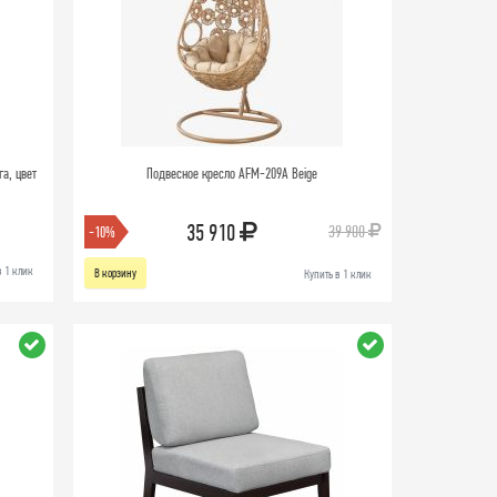
га, цвет
Подвесное кресло AFM-209A Beige
35 910
39 900
-10%
в 1 клик
В корзину
Купить в 1 клик