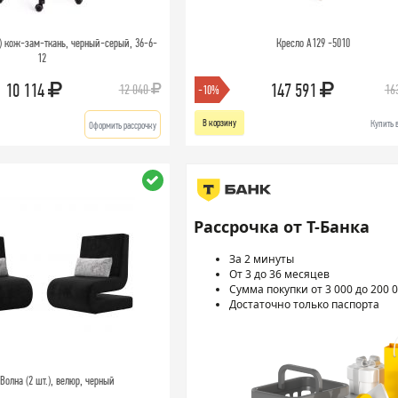
2) кож-зам-ткань, черный-серый, 36-6-
Кресло A129 -5010
12
10 114
147 591
12 040
16
-10%
В корзину
Купить 
Оформить рассрочку
Рассрочка от Т-Банка
За 2 минуты
От 3 до 36 месяцев
Сумма покупки от 3 000 до 200 0
Достаточно только паспорта
Волна (2 шт.), велюр, черный