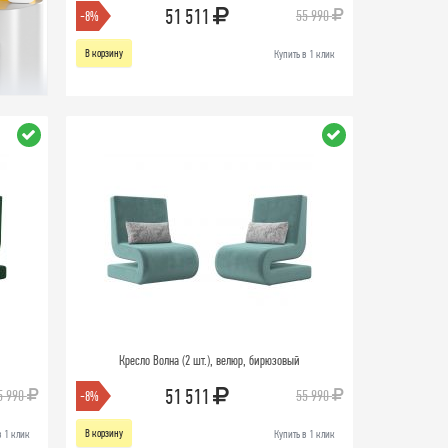
51 511
55 990
-8%
В корзину
Купить в 1 клик
Кресло Волна (2 шт.), велюр, бирюзовый
51 511
5 990
55 990
-8%
В корзину
в 1 клик
Купить в 1 клик