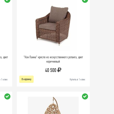
а, цвет
"Кон Панна" кресло из искусственного ротанга, цвет
коричневый
40 500
В корзину
в 1 клик
Купить в 1 клик