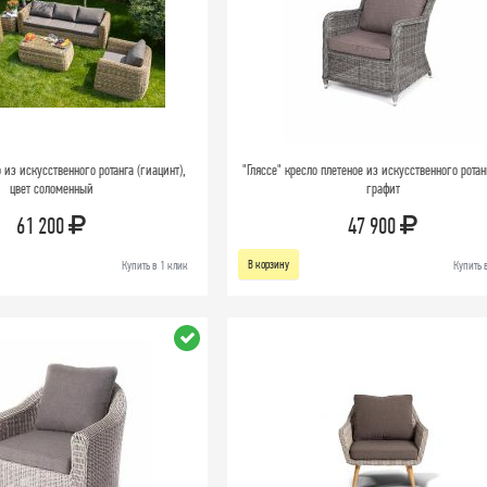
 из искусственного ротанга (гиацинт),
"Гляссе" кресло плетеное из искусственного ротан
цвет соломенный
графит
61 200
47 900
В корзину
Купить в 1 клик
Купить 