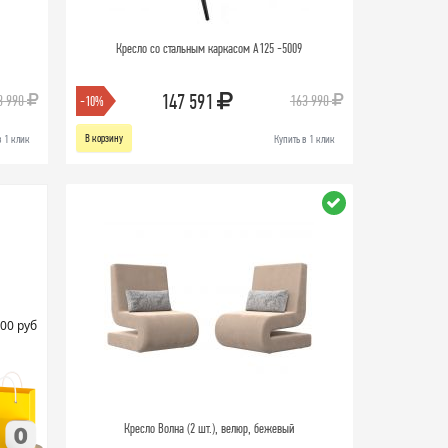
Кресло со стальным каркасом A125 -5009
147 591
3 990
163 990
-10%
В корзину
в 1 клик
Купить в 1 клик
00 руб
Кресло Волна (2 шт.), велюр, бежевый