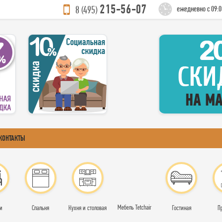
215-56-07
8 (495)
ежедневно с 09:0
КОНТАКТЫ
Мебель Tetchair
и
Спальня
Кухня и столовая
Гостиная
П