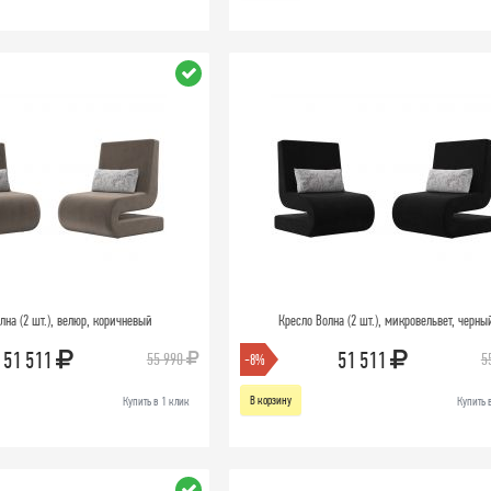
лна (2 шт.), велюр, коричневый
Кресло Волна (2 шт.), микровельвет, черны
51 511
51 511
55 990
5
-8%
В корзину
Купить в 1 клик
Купить 