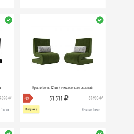
й
Кресло Волна (2 шт.), микровельвет, зеленый
51 511
5 990
55 990
-8%
В корзину
в 1 клик
Купить в 1 клик