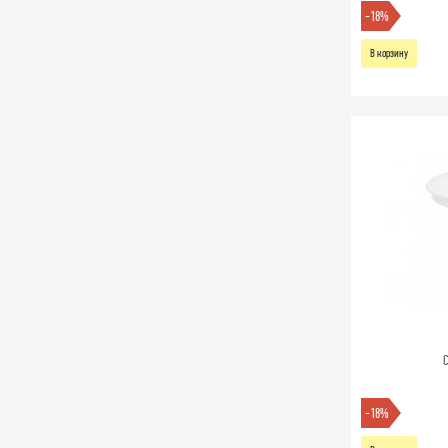
-18%
В корзину
С
-18%