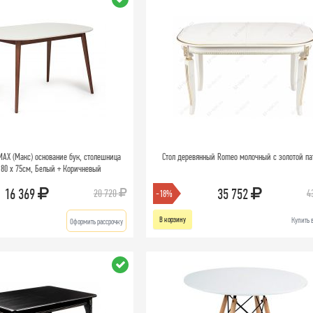
MAX (Макс) основание бук, столешница
Стол деревянный Romeo молочный с золотой па
 80 х 75см, Белый + Коричневый
16 369
35 752
20 720
4
-18%
В корзину
Купить 
Оформить рассрочку