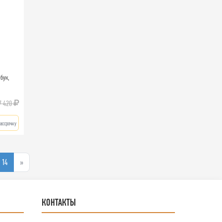
-бук,
7 420
ассрочку
14
»
КОНТАКТЫ