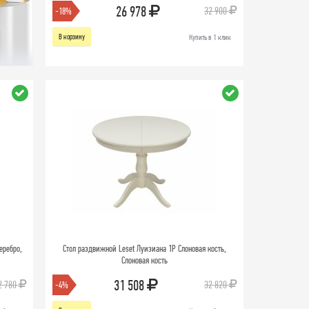
26 978
32 900
-18%
В корзину
Купить в 1 клик
еребро,
Стол раздвижной Leset Луизиана 1Р Слоновая кость,
Слоновая кость
31 508
2 780
32 820
-4%