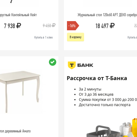
круглый Коктейльный Кейт
Журнальный стол 120х60 АРТ ДЕКО серебр
7 938
18 497
9 450
2
-16%
В корзину
Купить в 1 клик
Купить 
Рассрочка от Т-Банка
За 2 минуты
От 3 до 36 месяцев
Сумма покупки от 3 000 до 200 0
Достаточно только паспорта
тол деревянный Амато