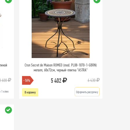
тиной
Стол Secret de Maison ROMEO (mod. PL08-1070-1-GBRN)
металл, 60х72см, черный-плитка "ASTRA"
5 402
3 600
6 430
-16%
в 1 клик
Оформить рассрочку
В корзину