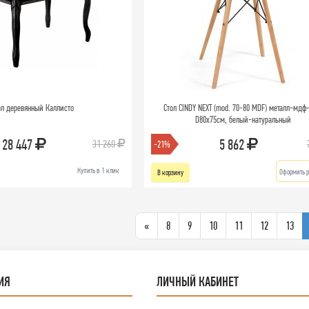
ол деревянный Каллисто
Стол CINDY NEXT (mod. 70-80 MDF) металл-мдф
D80х75см, белый-натуральный
28 447
5 862
31 260
-21%
Купить в 1 клик
Оформить р
В корзину
«
8
9
10
11
12
13
ИЯ
ЛИЧНЫЙ КАБИНЕТ