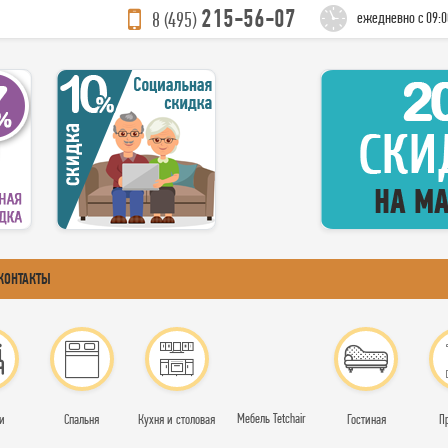
215-56-07
8 (495)
ежедневно с 09:0
КОНТАКТЫ
Мебель Tetchair
и
Спальня
Кухня и столовая
Гостиная
П