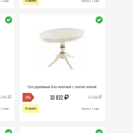
В корзину
в 1 клик
Купить в 1 клик
Стол деревянный Arno молочный с золотой патиной
30 832
5 990
37 600
-18%
В корзину
в 1 клик
Купить в 1 клик