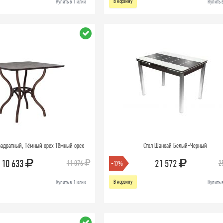
В корзину
Купить в 1 клик
Купить 
квадратный, Тёмный орех Тёмный орех
Стол Шанхай Белый-Черный
10 633
21 572
11 076
2
-17%
В корзину
Купить в 1 клик
Купить 