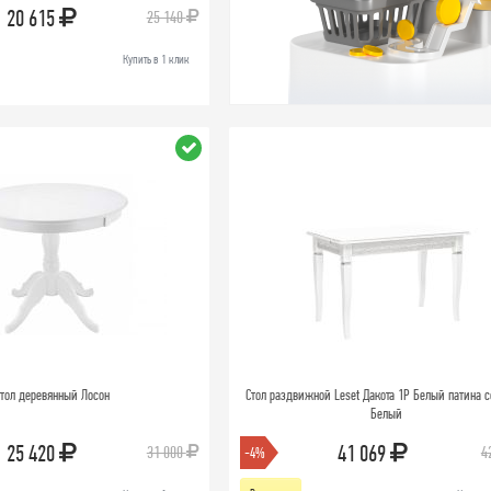
20 615
25 140
Купить в 1 клик
тол деревянный Лосон
Стол раздвижной Leset Дакота 1Р Белый патина с
Белый
25 420
41 069
31 000
4
-4%