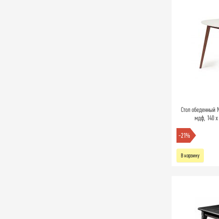
Стол обеденный 
мдф, 140 х
-21%
В корзину