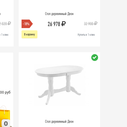
о
Стол деревянный Деон
26 978
2 020
32 900
-18%
В корзину
в 1 клик
Купить в 1 клик
00 руб
Стол деревянный Деон