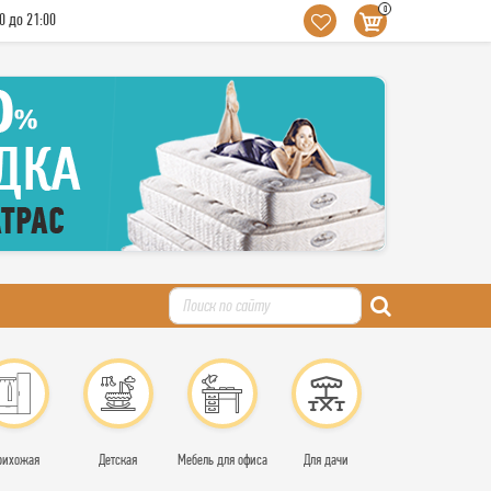
0
0 до 21:00
рихожая
Детская
Мебель для офиса
Для дачи