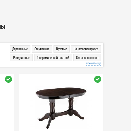
лы
Деревянные
Стеклянные
Круглые
На металлокаркасе
Раздвижные
С керамической плиткой
Светлых оттенков
показать еще
Темных оттенков
Столы-книжка