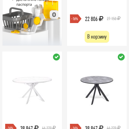
паспорта
22 806
27 150
-16%
В корзину
38 867
38 867
46 270
46 270
-16%
-16%