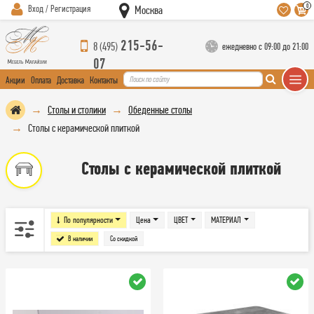
0
Вход / Регистрация
Москва
215-56-
8 (495)
ежедневно с 09:00 до 21:00
07
Акции
Оплата
Доставка
Контакты
Столы и столики
Обеденные столы
Столы с керамической плиткой
Столы с керамической плиткой
По популярности
Цена
ЦВЕТ
МАТЕРИАЛ
В наличии
Со скидкой