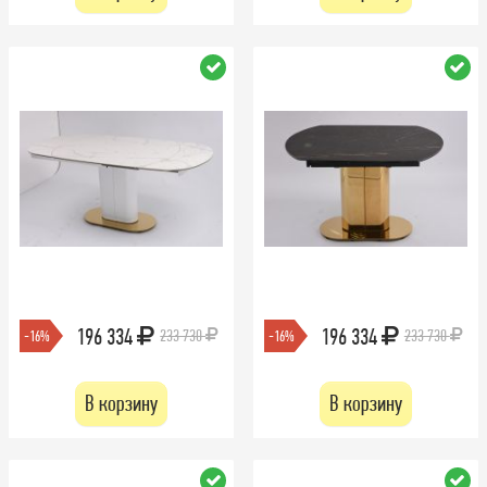
196 334
196 334
233 730
233 730
-16%
-16%
В корзину
В корзину