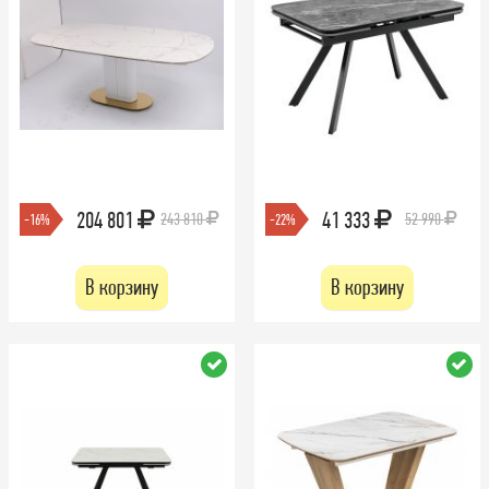
204 801
41 333
243 810
52 990
-16%
-22%
В корзину
В корзину