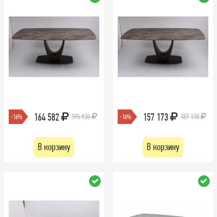
164 582
157 173
195 930
187 110
-16%
-16%
В корзину
В корзину