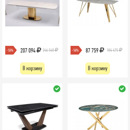
207 094
87 759
246 540
104 475
-16%
-16%
В корзину
В корзину