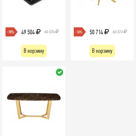
49 504
50 714
60 370
60 373
-18%
-16%
В корзину
В корзину