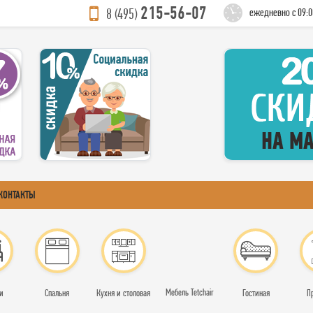
215-56-07
8 (495)
ежедневно с 09:0
КОНТАКТЫ
Мебель Tetchair
и
Спальня
Кухня и столовая
Гостиная
П