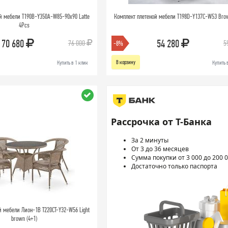
й мебели T190B-Y350A-W85-90x90 Latte
Комплект плетеной мебели T198D-Y137C-W53 Bro
4Pcs
70 680
54 280
76 000
5
-8%
В корзину
Купить в 1 клик
Купить 
Рассрочка от Т-Банка
За 2 минуты
От 3 до 36 месяцев
Сумма покупки от 3 000 до 200 0
Достаточно только паспорта
й мебели Лион-1B T220CT-Y32-W56 Light
brown (4+1)