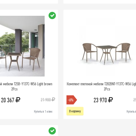
ой мебели T25B-Y137C-W56 Light brown
Комплект плетеной мебели T282BNT-Y137C-W56 Lig
2Pcs
2Pcs
20 367
23 970
21 900
2
-6%
В корзину
Купить в 1 клик
Купить 