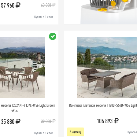
57 960
63 000
Купить в 1 клик
 мебели T282ANT-Y137C-W56 Light Brown
Комплект плетеной мебели T198B-S54B-W56 Ligh
4Pcs
106 893
35 880
39 000
В корзину
Купить 
Купить в 1 клик