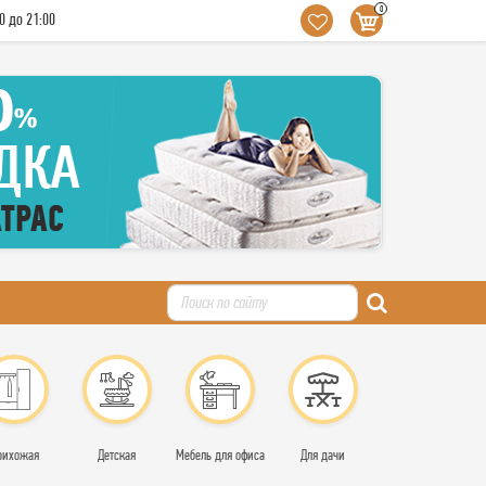
0
0 до 21:00
рихожая
Детская
Мебель для офиса
Для дачи