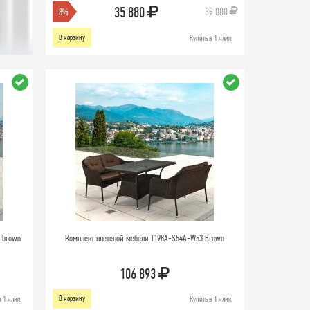
35 880
39 000
-8%
В корзину
Купить в 1 клик
t brown
Комплект плетеной мебели T198A-S54A-W53 Brown
106 893
В корзину
в 1 клик
Купить в 1 клик