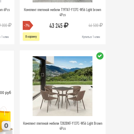
wn 6Pcs
Комплект плетеной мебели T197AT-Y137C-W56 Light brown
4Pcs
43 245
9 000
46 500
-7%
В корзину
в 1 клик
Купить в 1 клик
00 руб
Комплект плетеной мебели T282BNT-Y137C-W56 Light Brown
4Pcs