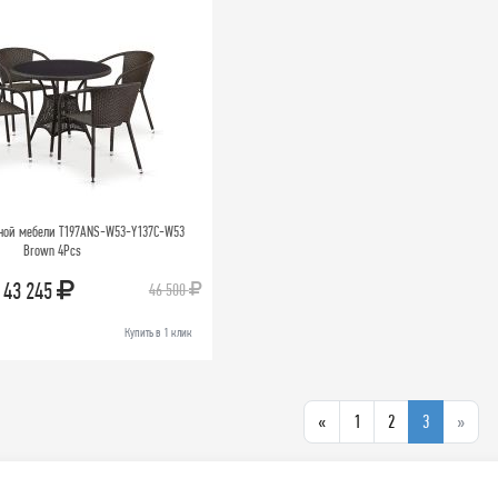
еной мебели T197ANS-W53-Y137C-W53
Brown 4Pcs
43 245
46 500
Купить в 1 клик
«
1
2
3
»