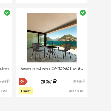
ht brown
Комплект плетеной мебели T25A-Y137C-W53 Brown 2Pcs
20 367
5 500
21 900
-7%
В корзину
в 1 клик
Купить в 1 клик