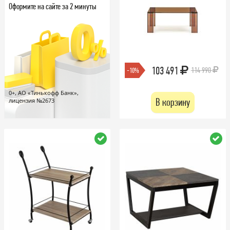
Оформите на сайте за 2 минуты
103 491
114 990
-10%
0+, АО «Тинькофф Банк»,
В корзину
лицензия №2673