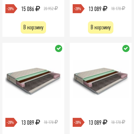
15 086
13 089
20 952
18 178
-28%
-28%
В корзину
В корзину
13 089
13 089
18 178
18 178
-28%
-28%