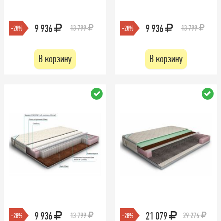
9 936
9 936
13 799
13 799
-28%
-28%
В корзину
В корзину
9 936
21 079
13 799
29 276
-28%
-28%