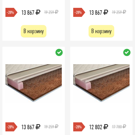
13 867
13 867
19 259
19 259
-28%
-28%
В корзину
В корзину
13 867
12 802
19 259
17 780
-28%
-28%