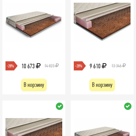
10 673
9 610
14 823
13 346
-28%
-28%
В корзину
В корзину