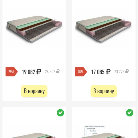
19 082
17 085
26 502
23 728
-28%
-28%
В корзину
В корзину