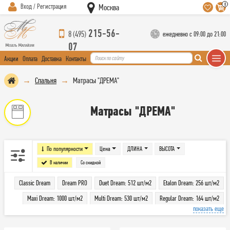
0
Вход / Регистрация
Москва
215-56-
8 (495)
ежедневно с 09:00 до 21:00
07
Акции
Оплата
Доставка
Контакты
Спальня
Матрасы "ДРЕМА"
Матрасы "ДРЕМА"
По популярности
Цена
ДЛИНА
ВЫСОТА
В наличии
Со скидкой
Classic Dream
Dream PRO
Duet Dream: 512 шт/м2
Etalon Dream: 256 шт/м2
Maxi Dream: 1000 шт/м2
Multi Dream: 530 шт/м2
Regular Dream: 164 шт/м2
показать еще