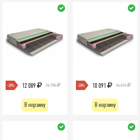
12 089
10 091
16 790
14 015
-28%
-28%
В корзину
В корзину