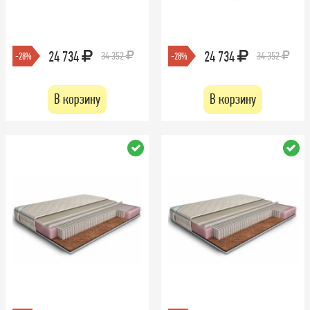
24 734
24 734
34 352
34 352
-28%
-28%
В корзину
В корзину