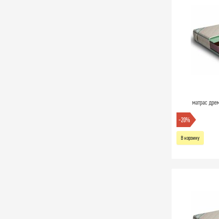
матрас дрем
-20%
В корзину