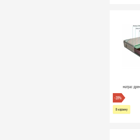
матрас дрем
-20%
В корзину