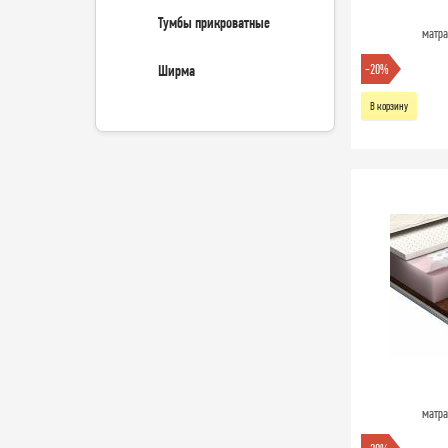
Тумбы прикроватные
матра
Ширма
-20%
В корзину
матра