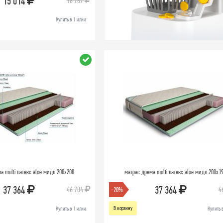
15 014
18 767
Купить в 1 клик
а multi латекс aloe мидл 200х200
матрас дрема multi латекс aloe мидл 200х1
37 364
37 364
46 704
4
-20%
В корзину
Купить в 1 клик
Купить 