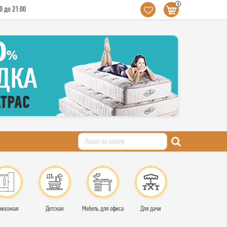
0
0 до 21:00
рихожая
Детская
Мебель для офиса
Для дачи