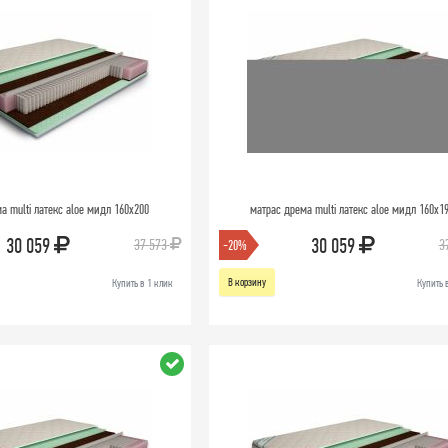
а multi латекс aloe мидл 160х200
матрас дрема multi латекс aloe мидл 160х1
30 059
30 059
37 573
3
-20%
В корзину
Купить в 1 клик
Купить 