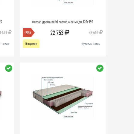
95
матрас дрема multi латекс aloe мидл 120х190
22 753
8 441
28 441
-20%
В корзину
в 1 клик
Купить в 1 клик