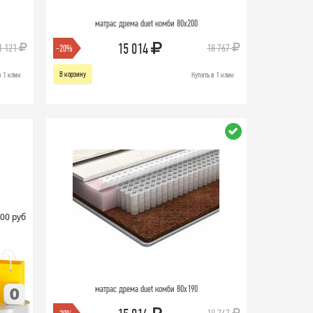
матрас дрема duet комби 80х200
15 014
1 121
18 767
-20%
В корзину
в 1 клик
Купить в 1 клик
00 руб
матрас дрема duet комби 80х190