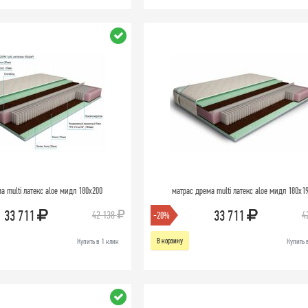
а multi латекс aloe мидл 180х200
матрас дрема multi латекс aloe мидл 180х1
33 711
33 711
42 138
4
-20%
В корзину
Купить в 1 клик
Купить 