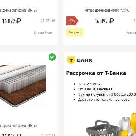
с дрема duet комби 90х195
матрас дрема duet комби 90х190
16 897
16 897
21 121
2
-20%
В корзину
Купить в 1 клик
Купить 
Рассрочка от Т-Банка
За 2 минуты
От 3 до 36 месяцев
Сумма покупки от 3 000 до 200 0
Достаточно только паспорта
с дрема duet комби 80х195