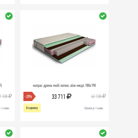
95
матрас дрема multi латекс aloe мидл 180х190
33 711
2 138
42 138
-20%
В корзину
в 1 клик
Купить в 1 клик