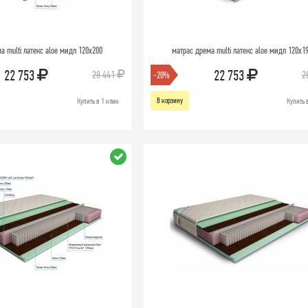
а multi латекс aloe мидл 120х200
матрас дрема multi латекс aloe мидл 120х1
22 753
22 753
28 441
2
-20%
В корзину
Купить в 1 клик
Купить 