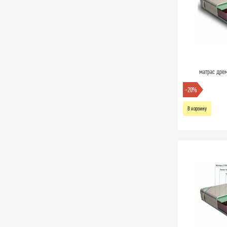
матрас дрем
-20%
В корзину