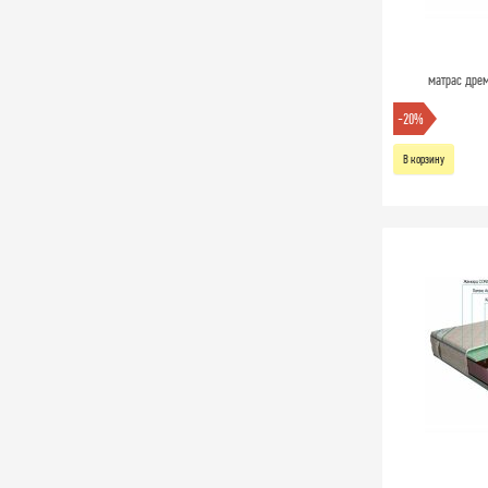
матрас дрем
-20%
В корзину