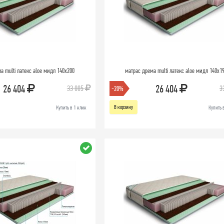
а multi латекс aloe мидл 140х200
матрас дрема multi латекс aloe мидл 140х1
26 404
26 404
33 005
3
-20%
В корзину
Купить в 1 клик
Купить 