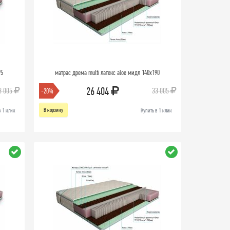
95
матрас дрема multi латекс aloe мидл 140х190
26 404
3 005
33 005
-20%
В корзину
в 1 клик
Купить в 1 клик