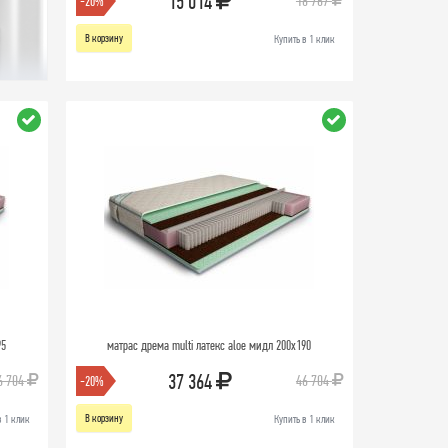
15 014
18 767
-20%
В корзину
Купить в 1 клик
95
матрас дрема multi латекс aloe мидл 200х190
37 364
6 704
46 704
-20%
В корзину
в 1 клик
Купить в 1 клик