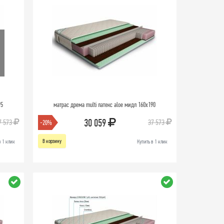
95
матрас дрема multi латекс aloe мидл 160х190
30 059
7 573
37 573
-20%
В корзину
в 1 клик
Купить в 1 клик