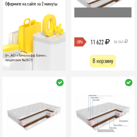
Оформите на сайте за 2 минуты
11 622
16 141
-28%
0+, АО «Тинькофф Банк»,
В корзину
лицензия №2673