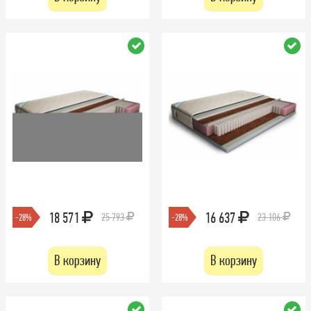
18 571
16 637
25 793
23 106
-28%
-28%
В корзину
В корзину