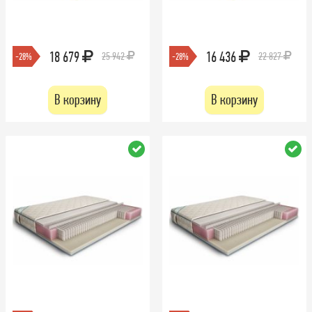
18 679
16 436
25 942
22 827
-28%
-28%
В корзину
В корзину