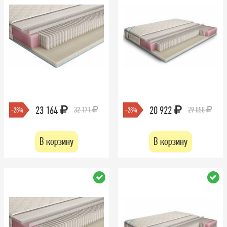
23 164
20 922
32 171
29 058
-28%
-28%
В корзину
В корзину