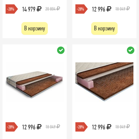
14 979
12 996
20 804
18 049
-28%
-28%
В корзину
В корзину
12 996
12 996
18 049
18 049
-28%
-28%