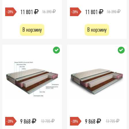
11 801
11 801
16 390
16 390
-28%
-28%
В корзину
В корзину
9 868
9 868
13 705
13 705
-28%
-28%