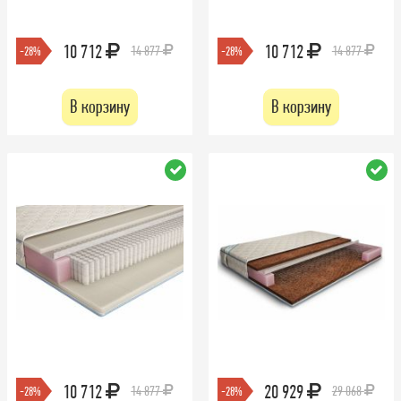
10 712
10 712
14 877
14 877
-28%
-28%
В корзину
В корзину
10 712
20 929
14 877
29 068
-28%
-28%