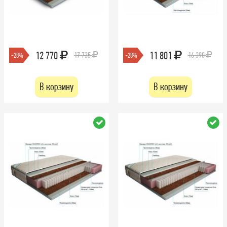
12 770
11 801
17 735
16 390
-28%
-28%
В корзину
В корзину