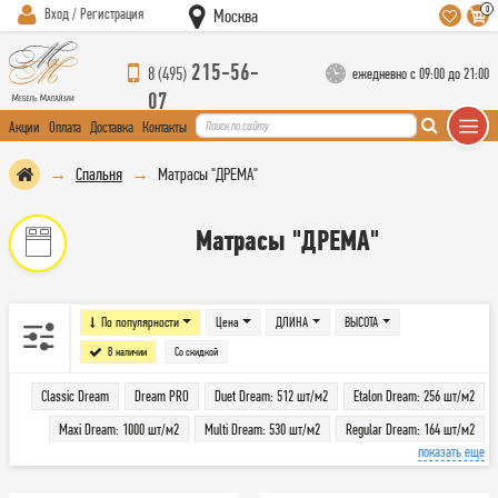
0
Вход / Регистрация
Москва
215-56-
8 (495)
ежедневно с 09:00 до 21:00
07
Акции
Оплата
Доставка
Контакты
Спальня
Матрасы "ДРЕМА"
Матрасы "ДРЕМА"
По популярности
Цена
ДЛИНА
ВЫСОТА
В наличии
Со скидкой
Classic Dream
Dream PRO
Duet Dream: 512 шт/м2
Etalon Dream: 256 шт/м2
Maxi Dream: 1000 шт/м2
Multi Dream: 530 шт/м2
Regular Dream: 164 шт/м2
показать еще