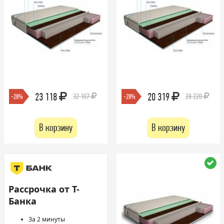
23 118
20 319
32 107
28 220
-28%
-28%
В корзину
В корзину
Рассрочка от Т-
Банка
За 2 минуты