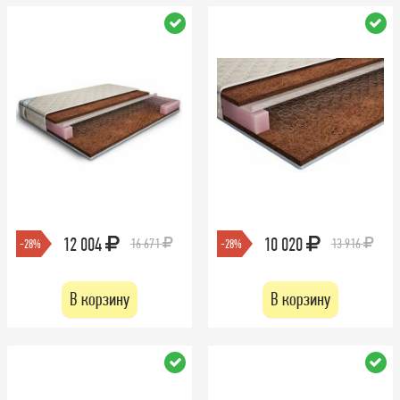
12 004
10 020
16 671
13 916
-28%
-28%
В корзину
В корзину