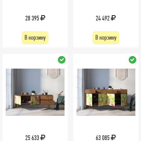
28 395
24 492
В корзину
В корзину
25 633
63 085