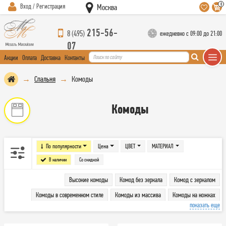
0
Вход / Регистрация
Москва
215-56-
8 (495)
ежедневно с 09:00 до 21:00
07
Акции
Оплата
Доставка
Контакты
Спальня
Комоды
Комоды
По популярности
Цена
ЦВЕТ
МАТЕРИАЛ
В наличии
Со скидкой
Высокие комоды
Комод без зеркала
Комод с зеркалом
Комоды в современном стиле
Комоды из массива
Комоды на ножках
показать еще
Низкие комоды
Узкие комоды
Широкие комоды