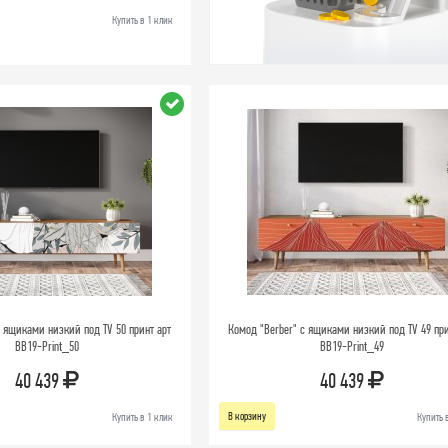
Купить в 1 клик
с ящиками низкий под TV 50 принт арт
Комод "Berber" с ящиками низкий под TV 49 при
BB19-Print_50
BB19-Print_49
40 439
40 439
В корзину
Купить в 1 клик
Купить 