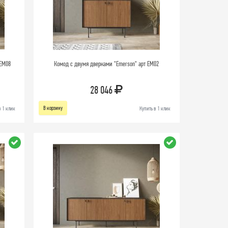
 EM08
Комод с двумя дверками "Emerson" арт EM02
28 046
В корзину
в 1 клик
Купить в 1 клик