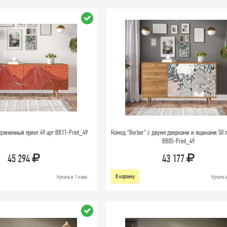
длиненный принт 49 арт BB11-Print_49
Комод "Berber" с двумя дверками и ящиками 50 п
BB05-Print_49
45 294
43 177
В корзину
Купить в 1 клик
Купить 