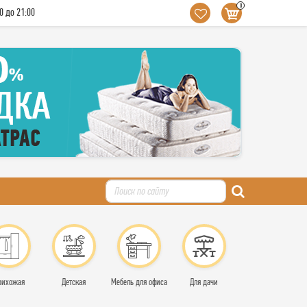
0
0 до 21:00
рихожая
Детская
Мебель для офиса
Для дачи