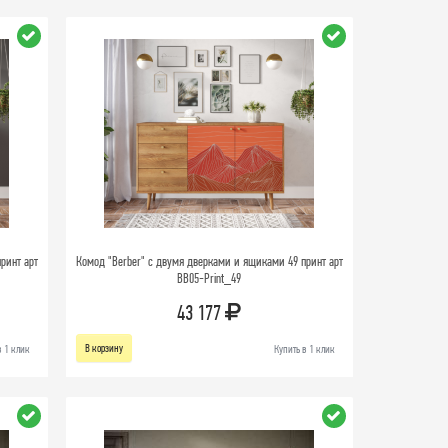
ринт арт
Комод "Berber" с двумя дверками и ящиками 49 принт арт
BB05-Print_49
43 177
В корзину
в 1 клик
Купить в 1 клик