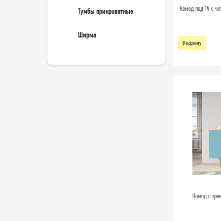
Комод под TV с че
Тумбы прикроватные
Ширма
В корзину
Комод с тре