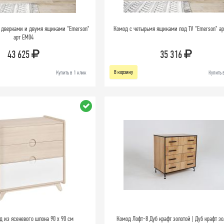
 дверками и двумя ящиками "Emerson"
Комод с четырьмя ящиками под TV "Emerson" ар
арт EM04
43 625
35 316
В корзину
Купить в 1 клик
Купить 
д из ясеневого шпона 90 x 90 см
Комод Лофт-8 Дуб крафт золотой | Дуб крафт зо