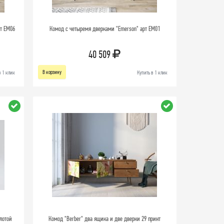
т EM06
Комод с четыремя дверками "Emerson" арт EM01
40 509
В корзину
в 1 клик
Купить в 1 клик
лотой
Комод "Berber" два ящика и две дверки 29 принт