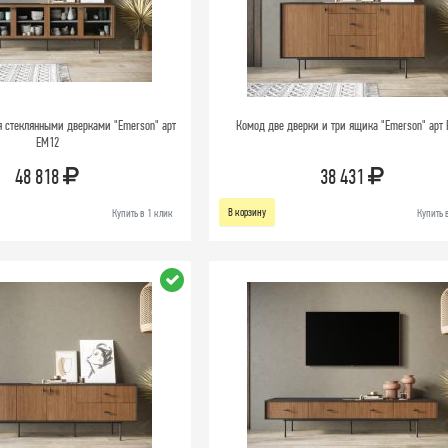
 стеклянными дверками "Emerson" арт
Комод две дверки и три ящика "Emerson" арт
EM12
48 818
38 431
В корзину
Купить в 1 клик
Купить 