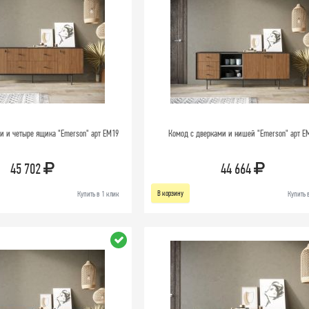
и и четыре ящика "Emerson" арт EM19
Комод с дверками и нишей "Emerson" арт E
45 702
44 664
В корзину
Купить в 1 клик
Купить 