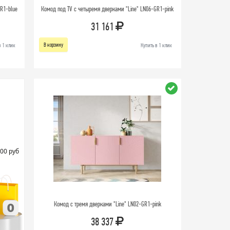
R1-blue
Комод под TV с четыремя дверками "Line" LN06-GR1-pink
31 161
В корзину
в 1 клик
Купить в 1 клик
00 руб
Комод с тремя дверками "Line" LN02-GR1-pink
38 337