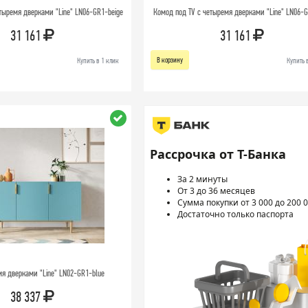
тыремя дверками "Line" LN06-GR1-beige
Комод под TV с четыремя дверками "Line" LN06-G
31 161
31 161
В корзину
Купить в 1 клик
Купить 
Рассрочка от Т-Банка
За 2 минуты
От 3 до 36 месяцев
Сумма покупки от 3 000 до 200 0
Достаточно только паспорта
мя дверками "Line" LN02-GR1-blue
38 337