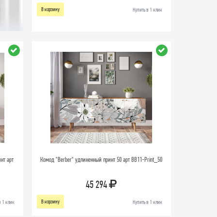
В корзину
Купить в 1 клик
нт арт
Комод "Berber" удлиненный принт 50 арт BB11-Print_50
45 294
В корзину
в 1 клик
Купить в 1 клик