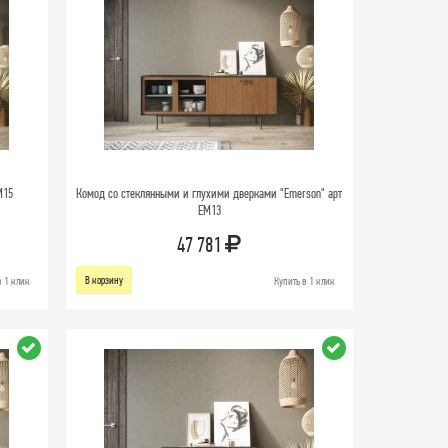
M15
Комод со стеклянными и глухими дверками "Emerson" арт
EM13
47 781
В корзину
в 1 клик
Купить в 1 клик