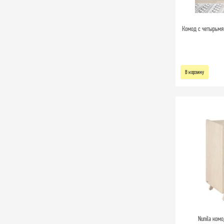
Комод с четырьмя
В корзину
Nunila комо