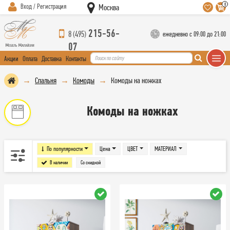
0
Вход / Регистрация
Москва
215-56-
8 (495)
ежедневно с 09:00 до 21:00
07
Акции
Оплата
Доставка
Контакты
Спальня
Комоды
Комоды на ножках
Комоды на ножках
По популярности
Цена
ЦВЕТ
МАТЕРИАЛ
В наличии
Со скидкой