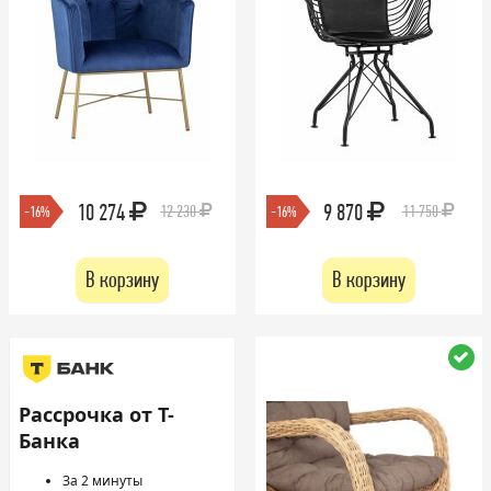
10 274
9 870
12 230
11 750
-16%
-16%
В корзину
В корзину
Рассрочка от Т-
Банка
За 2 минуты