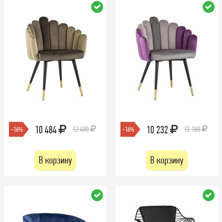
10 484
10 232
12 480
12 180
-16%
-16%
В корзину
В корзину