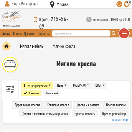
0
Вход / Регистрация
Москва
215-56-
8 (495)
ежедневно с 09:00 до 21:00
07
Акции
Оплата
Доставка
Контакты
Мягкая мебель
Мягкие кресла
Мягкие кресла
По популярности
Цена
МАТЕРИАЛ
ЦВЕТ
В наличии
Со скидкой
Деревянные кресла
Комплект кресел
Кресла из ротанга
Кресла мягкие
Кресла с металлическим каркасом
Кресла-кровати
Кресло реклайнер
показать еще