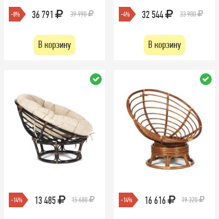
36 791
32 544
39 990
33 900
-8%
-4%
В корзину
В корзину
13 485
16 616
15 680
19 320
-14%
-14%