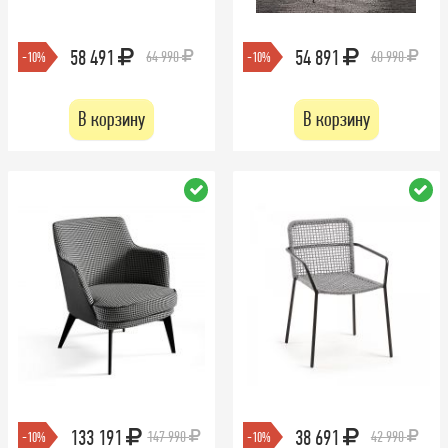
58 491
54 891
64 990
60 990
-10%
-10%
В корзину
В корзину
133 191
38 691
147 990
42 990
-10%
-10%