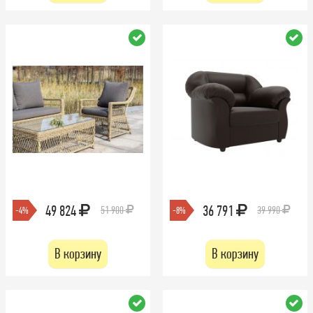
49 824
36 791
51 900
39 990
-4%
-8%
В корзину
В корзину