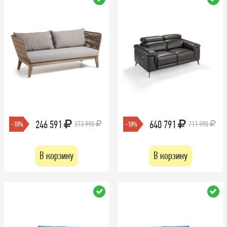
246 591
640 791
273 990
711 990
-10%
-10%
В корзину
В корзину