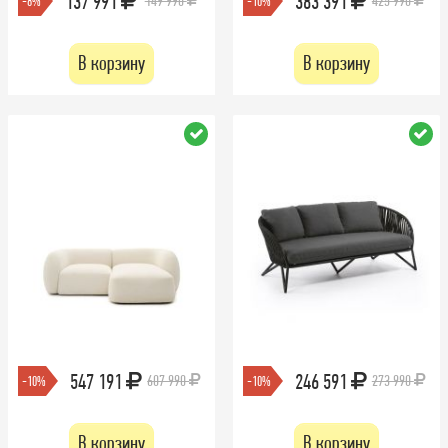
137 991
383 391
149 990
425 990
-8%
-10%
В корзину
В корзину
547 191
246 591
607 990
273 990
-10%
-10%
В корзину
В корзину