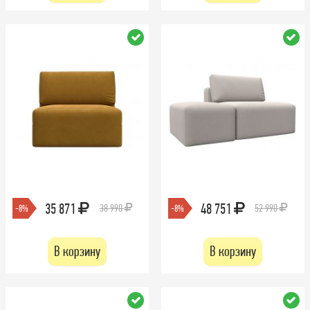
35 871
48 751
38 990
52 990
-8%
-8%
В корзину
В корзину