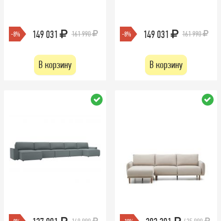
149 031
149 031
161 990
161 990
-8%
-8%
В корзину
В корзину