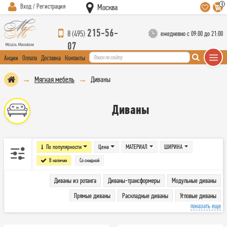
0
Вход / Регистрация
Москва
215-56-
8 (495)
ежедневно с 09:00 до 21:00
07
Акции
Оплата
Доставка
Контакты
Мягкая мебель
Диваны
Диваны
По популярности
Цена
МАТЕРИАЛ
ШИРИНА
В наличии
Со скидкой
Диваны из ротанга
Диваны-трансформеры
Модульные диваны
Прямые диваны
Раскладные диваны
Угловые диваны
показать еще