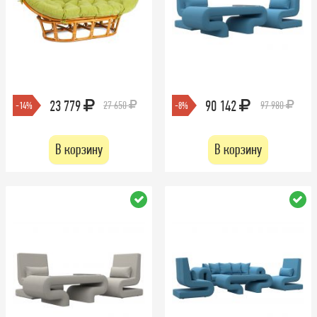
23 779
90 142
27 650
97 980
-14%
-8%
В корзину
В корзину