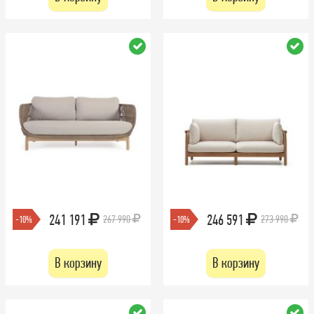
241 191
246 591
267 990
273 990
-10%
-10%
В корзину
В корзину