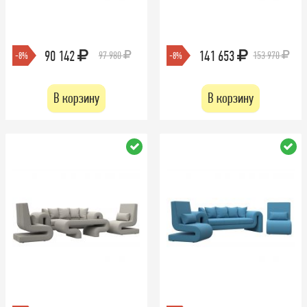
90 142
141 653
97 980
153 970
-8%
-8%
В корзину
В корзину