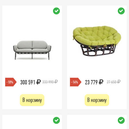
300 591
23 779
333 990
27 650
-10%
-14%
В корзину
В корзину