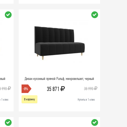
евый
Диван кухонный прямой Ральф, микровельвет, черный
35 871
8 990
38 990
-8%
В корзину
в 1 клик
Купить в 1 клик