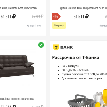
 Анна, микровельвет, коричневый
Диван-книжка Анна, микровельвет, зелены
51 511
51 511
55 990
5
-8%
В корзину
Купить в 1 клик
Купить 
Рассрочка от Т-Банка
За 2 минуты
От 3 до 36 месяцев
Сумма покупки от 3 000 до 200 0
Достаточно только паспорта
жка Анна, экокожа, коричневый