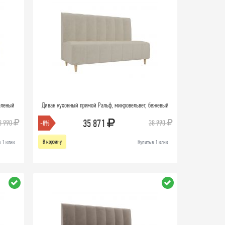
еленый
Диван кухонный прямой Ральф, микровельвет, бежевый
35 871
8 990
38 990
-8%
В корзину
в 1 клик
Купить в 1 клик