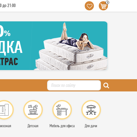
0
0 до 21:00
рихожая
Детская
Мебель для офиса
Для дачи