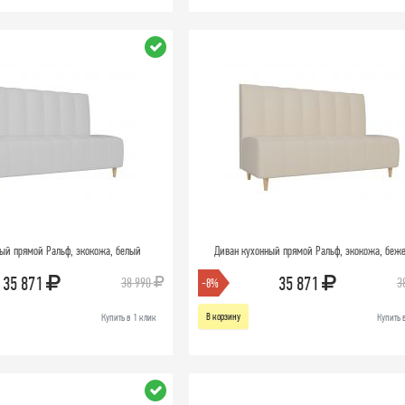
ый прямой Ральф, экокожа, белый
Диван кухонный прямой Ральф, экокожа, беж
35 871
35 871
38 990
3
-8%
В корзину
Купить в 1 клик
Купить 