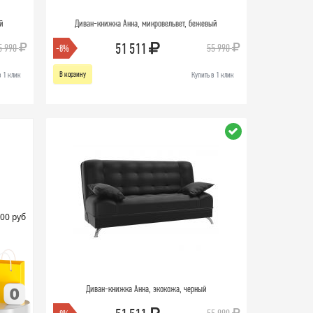
й
Диван-книжка Анна, микровельвет, бежевый
51 511
5 990
55 990
-8%
В корзину
в 1 клик
Купить в 1 клик
00 руб
Диван-книжка Анна, экокожа, черный