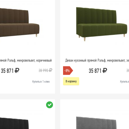
ямой Ральф, микровельвет, коричневый
Диван кухонный прямой Ральф, микровельвет, з
35 871
35 871
38 990
3
-8%
В корзину
Купить в 1 клик
Купить 