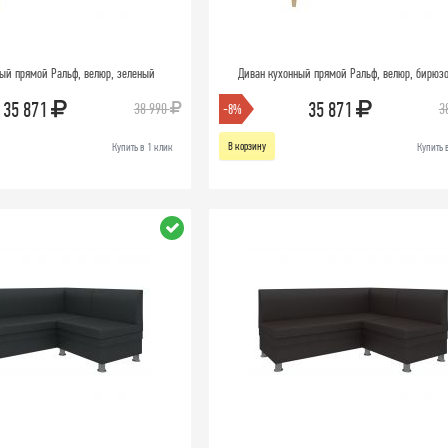
ый прямой Ральф, велюр, зеленый
Диван кухонный прямой Ральф, велюр, бирюз
35 871
35 871
38 990
3
-8%
В корзину
Купить в 1 клик
Купить 