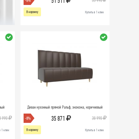
51 511
55 990
-8%
В корзину
Купить в 1 клик
рный
Диван кухонный прямой Ральф, экокожа, коричневый
35 871
8 990
38 990
-8%
В корзину
в 1 клик
Купить в 1 клик