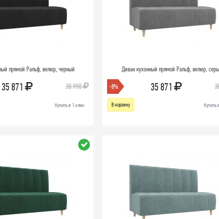
ный прямой Ральф, велюр, черный
Диван кухонный прямой Ральф, велюр, сер
35 871
35 871
38 990
3
-8%
В корзину
Купить в 1 клик
Купить 