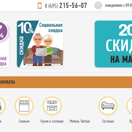
215-56-07
8 (495)
ежедневно с 09:0
КОНТАКТЫ
и
Спальня
Кухня и столовая
Мебель Tetchair
Гостиная
П