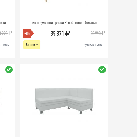
овый
Диван кухонный прямой Ральф, велюр, бежевый
35 871
8 990
38 990
-8%
В корзину
в 1 клик
Купить в 1 клик