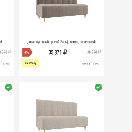
ый
Диван кухонный прямой Ральф, велюр, коричневый
35 871
8 990
38 990
-8%
В корзину
в 1 клик
Купить в 1 клик