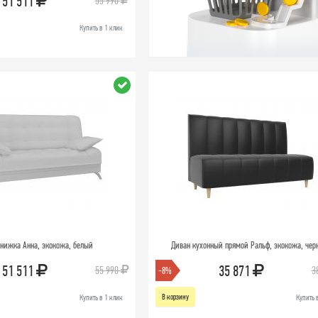
51 511
55 990
Купить в 1 клик
нижка Анна, экокожа, белый
Диван кухонный прямой Ральф, экокожа, че
51 511
35 871
55 990
3
-8%
В корзину
Купить в 1 клик
Купить 