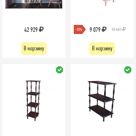
42 929
9 079
10 681
-15%
В корзину
В корзину