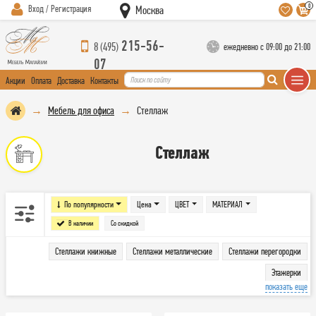
0
Вход / Регистрация
Москва
215-56-
8 (495)
ежедневно с 09:00 до 21:00
07
Акции
Оплата
Доставка
Контакты
Мебель для офиса
Стеллаж
Стеллаж
По популярности
Цена
ЦВЕТ
МАТЕРИАЛ
В наличии
Со скидкой
Стеллажи книжные
Стеллажи металлические
Стеллажи перегородки
Этажерки
показать еще