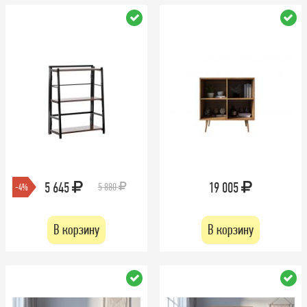
5 645
19 005
5 880
-4%
В корзину
В корзину