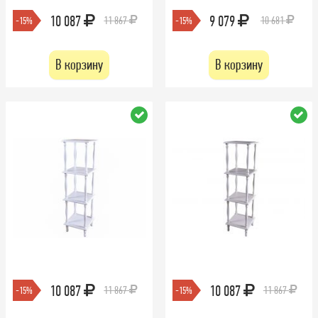
10 087
9 079
11 867
10 681
-15%
-15%
В корзину
В корзину
10 087
10 087
11 867
11 867
-15%
-15%