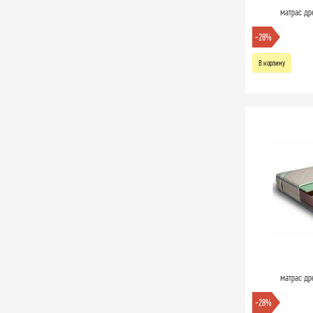
матрас др
-28%
В корзину
матрас др
-28%