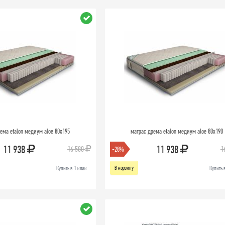
ема etalon медиум aloe 80х195
матрас дрема etalon медиум aloe 80х190
11 938
11 938
16 580
1
-28%
В корзину
Купить в 1 клик
Купить 