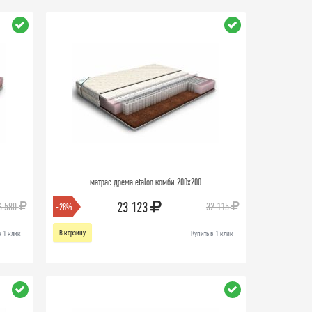
матрас дрема etalon комби 200х200
23 123
6 580
32 115
-28%
В корзину
в 1 клик
Купить в 1 клик