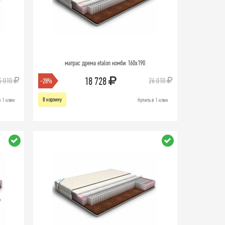
матрас дрема etalon комби 160х190
18 728
6 010
26 010
-28%
В корзину
в 1 клик
Купить в 1 клик