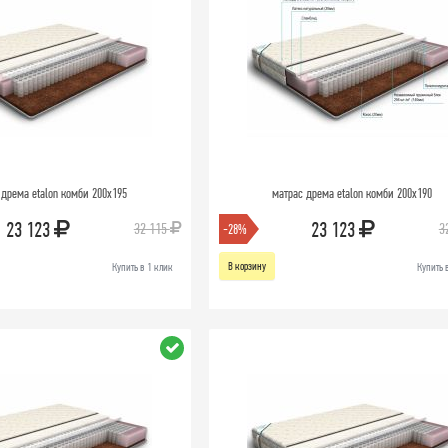
 дрема etalon комби 200х195
матрас дрема etalon комби 200х190
23 123
23 123
32 115
3
-28%
В корзину
Купить в 1 клик
Купить 