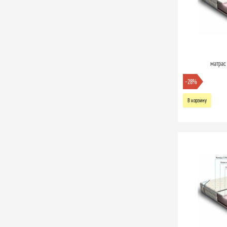
матрас
-28%
В корзину