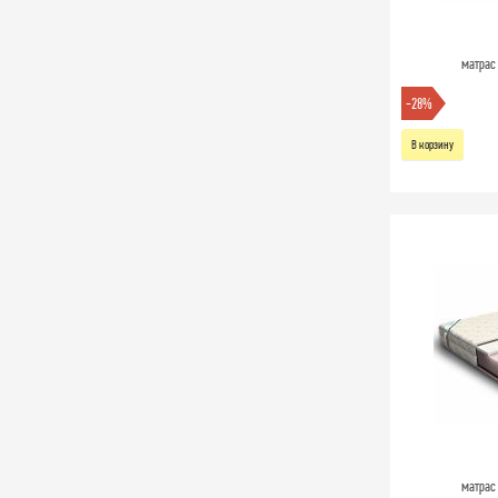
матрас
-28%
В корзину
матрас