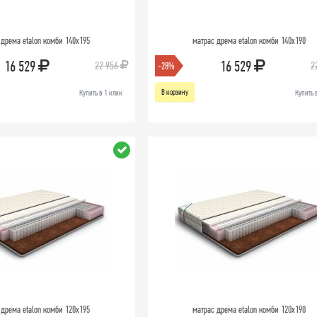
 дрема etalon комби 140х195
матрас дрема etalon комби 140х190
16 529
16 529
22 956
2
-28%
В корзину
Купить в 1 клик
Купить 
 дрема etalon комби 120х195
матрас дрема etalon комби 120х190