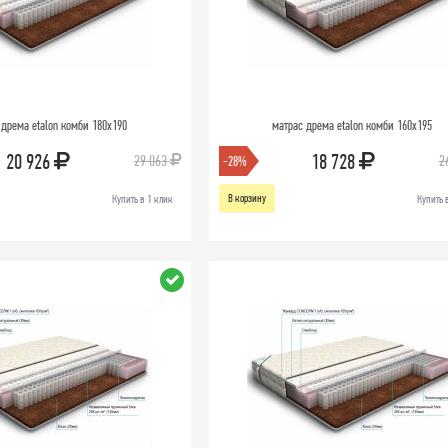
 дрема etalon комби 180х190
матрас дрема etalon комби 160х195
20 926
18 728
29 063
2
-28%
В корзину
Купить в 1 клик
Купить 