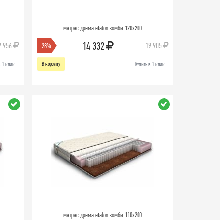
матрас дрема etalon комби 120х200
14 332
2 956
19 905
-28%
В корзину
в 1 клик
Купить в 1 клик
матрас дрема etalon комби 110х200