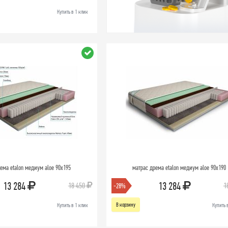
Купить в 1 клик
ема etalon медиум aloe 90х195
матрас дрема etalon медиум aloe 90х190
13 284
13 284
18 450
1
-28%
В корзину
Купить в 1 клик
Купить 