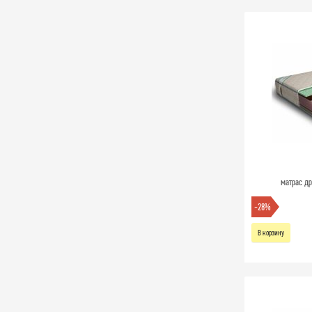
матрас др
-28%
В корзину