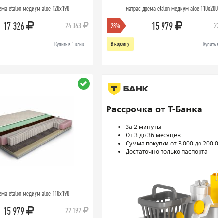
ема etalon медиум aloe 120х190
матрас дрема etalon медиум aloe 110х200
17 326
15 979
24 063
2
-28%
В корзину
Купить в 1 клик
Купить 
Рассрочка от Т-Банка
За 2 минуты
От 3 до 36 месяцев
Сумма покупки от 3 000 до 200 0
Достаточно только паспорта
ема etalon медиум aloe 110х190
15 979
22 192