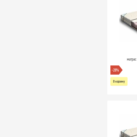
матрас
-28%
В корзину