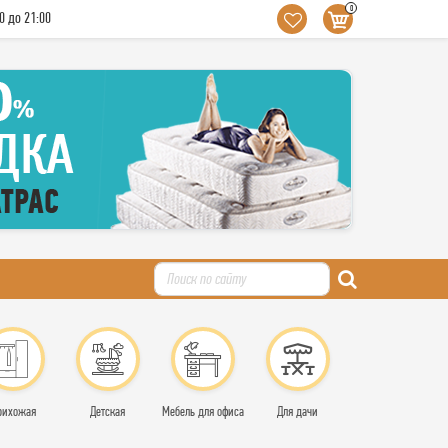
0
0 до 21:00
рихожая
Детская
Мебель для офиса
Для дачи