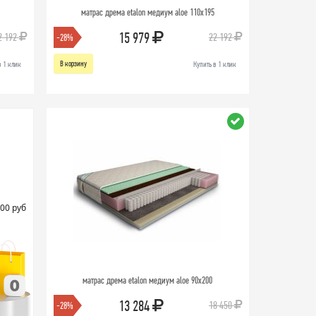
матрас дрема etalon медиум aloe 110х195
15 979
2 192
22 192
-28%
В корзину
в 1 клик
Купить в 1 клик
00 руб
матрас дрема etalon медиум aloe 90х200
13 284
18 450
-28%