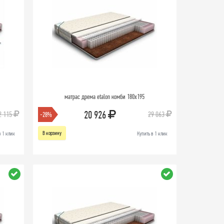
матрас дрема etalon комби 180х195
20 926
2 115
29 063
-28%
В корзину
в 1 клик
Купить в 1 клик