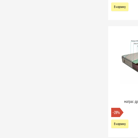
В корзину
матрас др
-28%
В корзину