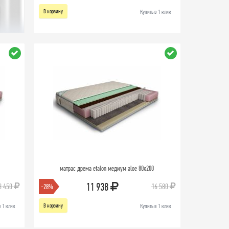
В корзину
Купить в 1 клик
матрас дрема etalon медиум aloe 80х200
11 938
8 450
16 580
-28%
В корзину
в 1 клик
Купить в 1 клик