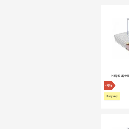
матрас дрема
-20%
В корзину