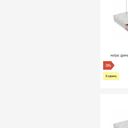
матрас дрема
-20%
В корзину