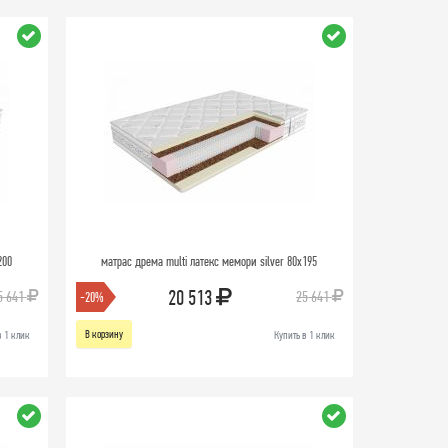
200
матрас дрема multi латекс мемори silver 80х195
20 513
5 641
25 641
-20%
В корзину
в 1 клик
Купить в 1 клик