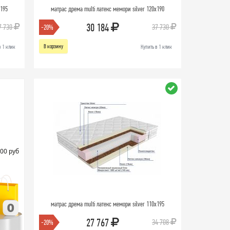
х195
матрас дрема multi латекс мемори silver 120х190
30 184
7 730
37 730
-20%
В корзину
в 1 клик
Купить в 1 клик
00 руб
матрас дрема multi латекс мемори silver 110х195
27 767
34 708
-20%