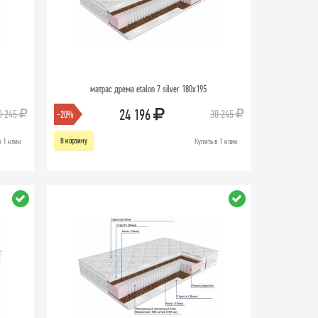
матрас дрема etalon 7 silver 180х195
24 196
0 245
30 245
-20%
В корзину
в 1 клик
Купить в 1 клик