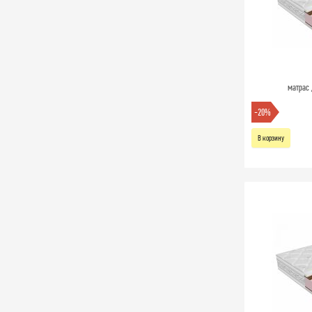
матрас 
-20%
В корзину