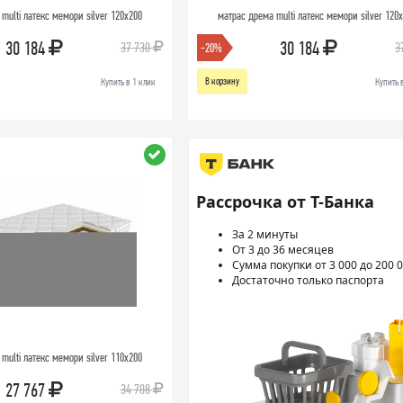
multi латекс мемори silver 120х200
матрас дрема multi латекс мемори silver 120
30 184
30 184
37 730
3
-20%
В корзину
Купить в 1 клик
Купить 
Рассрочка от Т-Банка
За 2 минуты
От 3 до 36 месяцев
Сумма покупки от 3 000 до 200 0
Достаточно только паспорта
multi латекс мемори silver 110х200
27 767
34 708