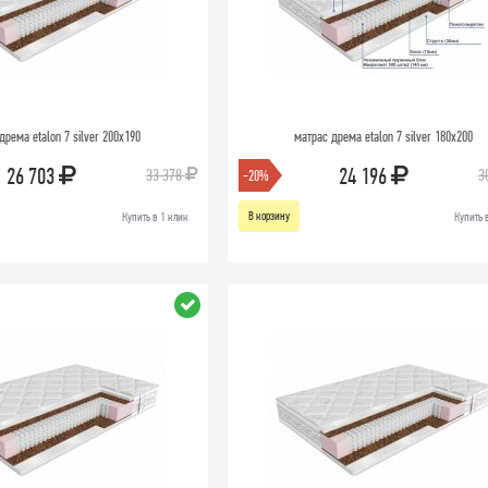
дрема etalon 7 silver 200х190
матрас дрема etalon 7 silver 180х200
26 703
24 196
33 378
3
-20%
В корзину
Купить в 1 клик
Купить 