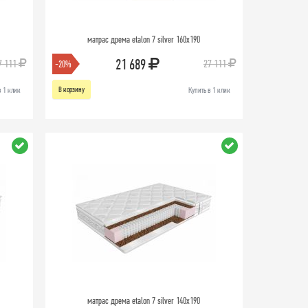
матрас дрема etalon 7 silver 160х190
21 689
7 111
27 111
-20%
В корзину
в 1 клик
Купить в 1 клик
матрас дрема etalon 7 silver 140х190