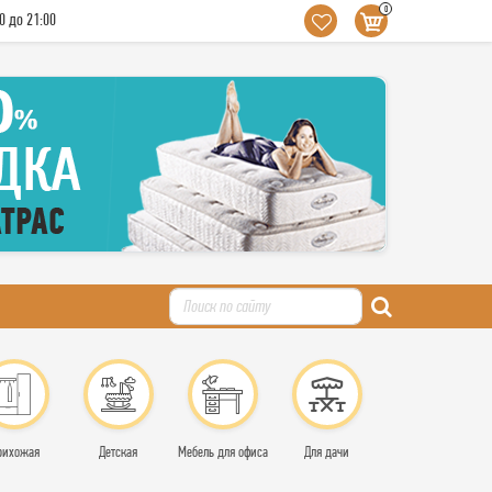
0
0 до 21:00
рихожая
Детская
Мебель для офиса
Для дачи