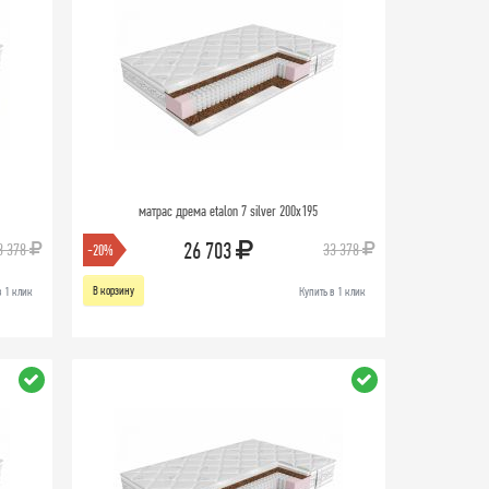
матрас дрема etalon 7 silver 200х195
26 703
3 378
33 378
-20%
В корзину
в 1 клик
Купить в 1 клик