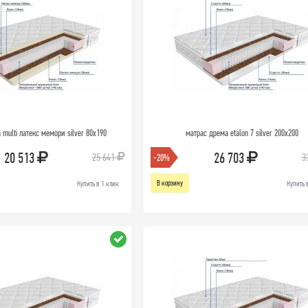
 multi латекс мемори silver 80х190
матрас дрема etalon 7 silver 200х200
20 513
26 703
25 641
3
-20%
В корзину
Купить в 1 клик
Купить 