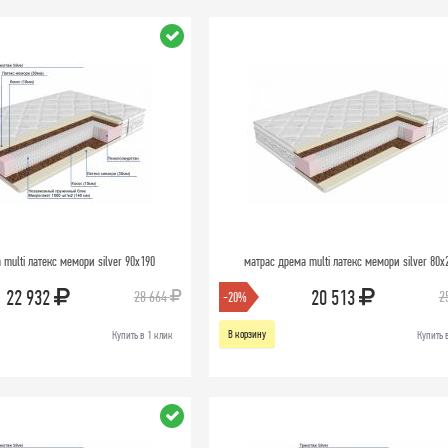
 multi латекс мемори silver 90х190
матрас дрема multi латекс мемори silver 80х
22 932
20 513
28 664
2
-20%
В корзину
Купить в 1 клик
Купить 