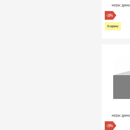
матрас дрема 
-20%
В корзину
матрас дрема 
-20%