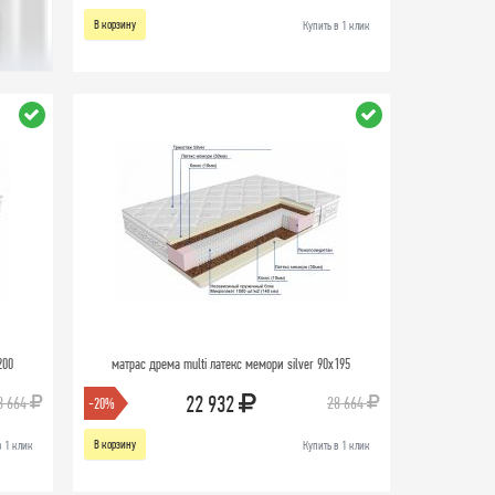
В корзину
Купить в 1 клик
200
матрас дрема multi латекс мемори silver 90х195
22 932
8 664
28 664
-20%
В корзину
в 1 клик
Купить в 1 клик