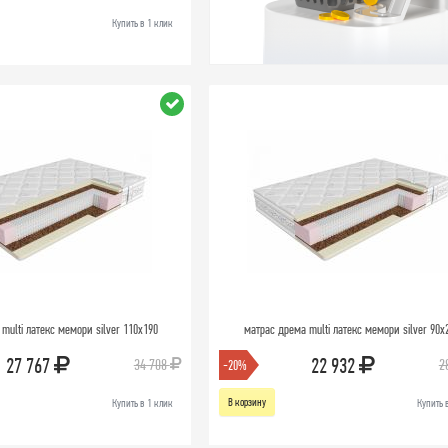
Купить в 1 клик
multi латекс мемори silver 110х190
матрас дрема multi латекс мемори silver 90х
27 767
22 932
34 708
2
-20%
В корзину
Купить в 1 клик
Купить 