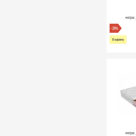
матрас 
-20%
В корзину
матрас 