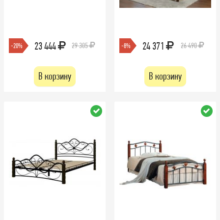
23 444
24 371
29 305
26 490
-20%
-8%
В корзину
В корзину