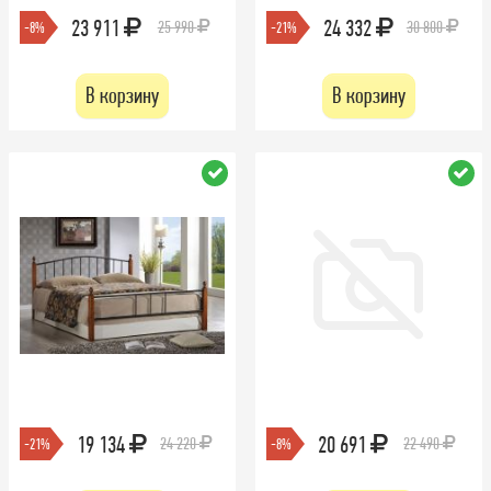
23 911
24 332
25 990
30 800
-8%
-21%
В корзину
В корзину
19 134
20 691
24 220
22 490
-21%
-8%