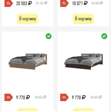
20 503
10 071
21 137
10 382
-3%
-3%
В корзину
В корзину
9 770
9 770
10 072
10 072
-3%
-3%