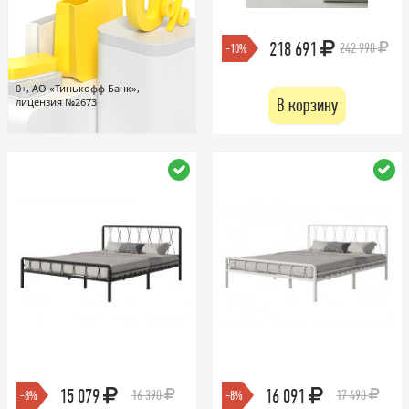
218 691
242 990
-10%
0+, АО «Тинькофф Банк»,
В корзину
лицензия №2673
15 079
16 091
16 390
17 490
-8%
-8%