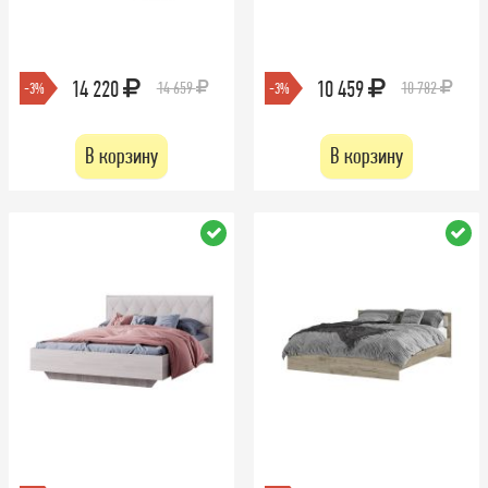
14 220
10 459
14 659
10 782
-3%
-3%
В корзину
В корзину