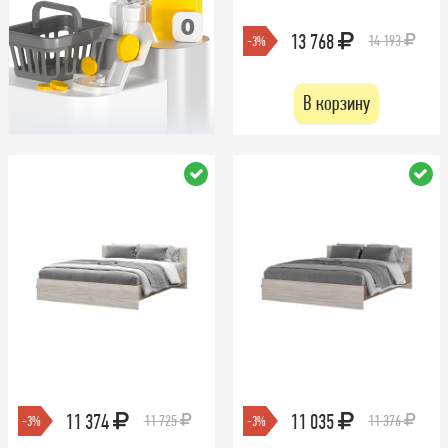
13 768
14 193
-3%
В корзину
11 374
11 035
11 725
11 376
-3%
-3%