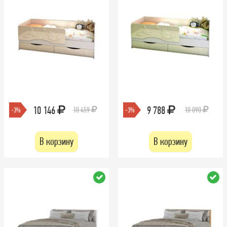
10 146
9 788
10 459
10 090
-3%
-3%
В корзину
В корзину