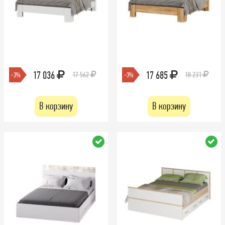
17 036
17 685
17 562
18 231
-3%
-3%
В корзину
В корзину