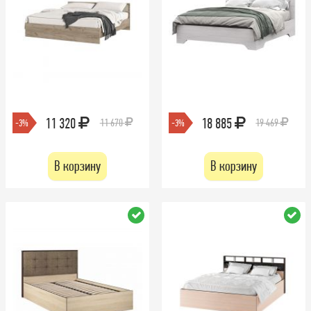
11 320
18 885
11 670
19 469
-3%
-3%
В корзину
В корзину