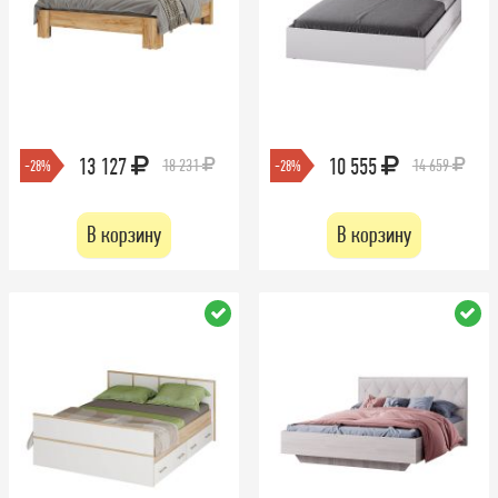
13 127
10 555
18 231
14 659
-28%
-28%
В корзину
В корзину