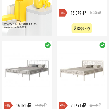
15 079
16 390
-8%
0+, АО «Тинькофф Банк»,
В корзину
лицензия №2673
16 091
20 691
17 490
22 490
-8%
-8%