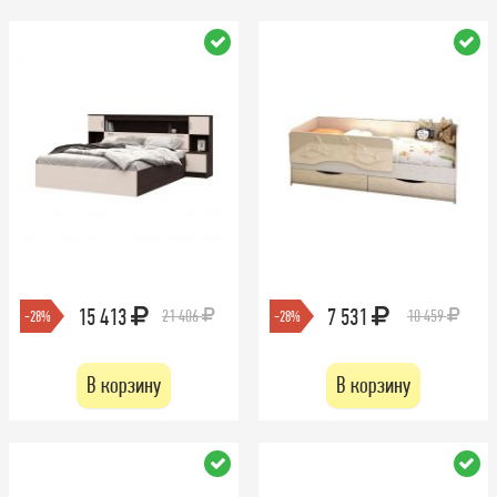
15 413
7 531
21 406
10 459
-28%
-28%
В корзину
В корзину