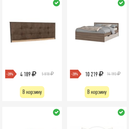
4 189
10 219
5 818
14 193
-28%
-28%
В корзину
В корзину