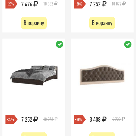
7 476
7 252
10 382
10 072
-28%
-28%
В корзину
В корзину
7 252
3 408
10 072
4 733
-28%
-28%