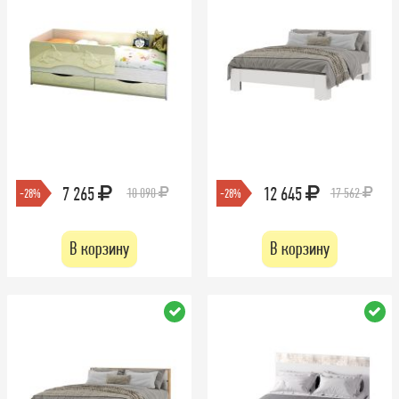
7 265
12 645
10 090
17 562
-28%
-28%
В корзину
В корзину