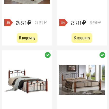
24 371
23 911
26 490
25 990
-8%
-8%
В корзину
В корзину