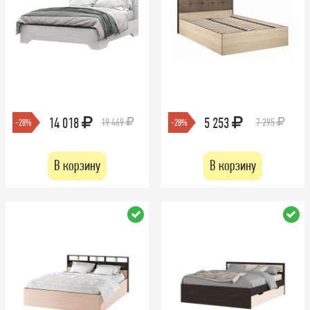
14 018
5 253
19 469
7 295
-28%
-28%
В корзину
В корзину