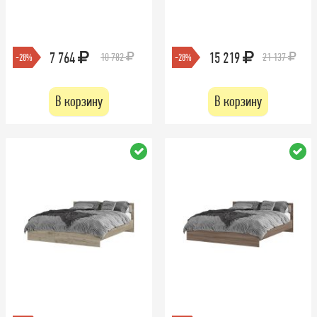
7 764
15 219
10 782
21 137
-28%
-28%
В корзину
В корзину