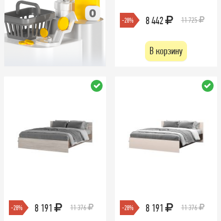
8 442
11 725
-28%
В корзину
8 191
8 191
11 376
11 376
-28%
-28%