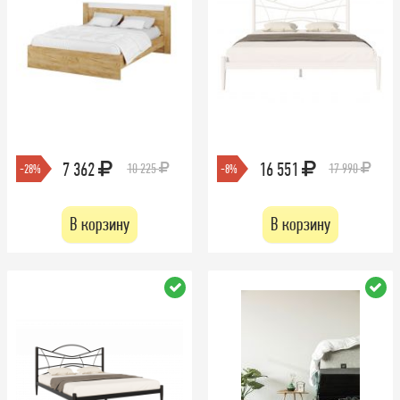
7 362
16 551
10 225
17 990
-28%
-8%
В корзину
В корзину