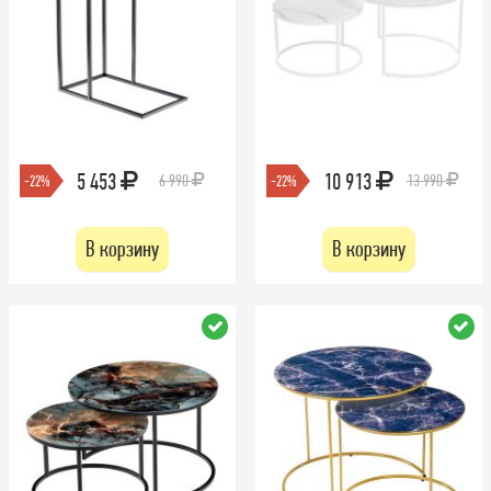
5 453
10 913
6 990
13 990
-22%
-22%
В корзину
В корзину