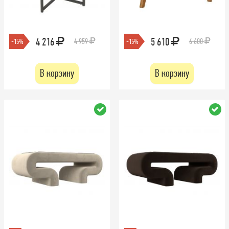
4 216
5 610
4 959
6 600
-15%
-15%
В корзину
В корзину