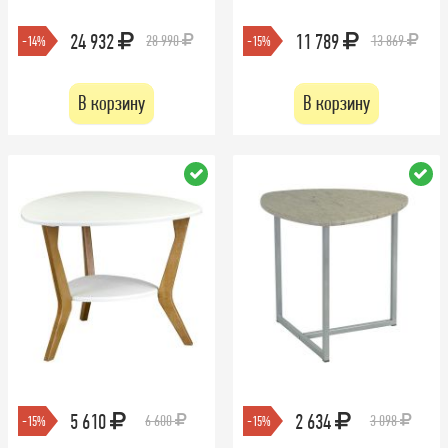
24 932
11 789
28 990
13 869
-14%
-15%
В корзину
В корзину
5 610
2 634
6 600
3 098
-15%
-15%