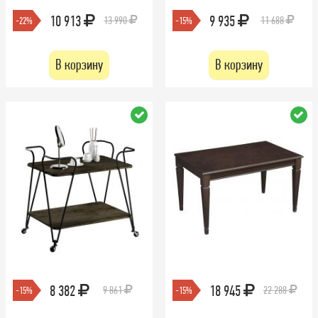
10 913
9 935
13 990
11 688
-22%
-15%
В корзину
В корзину
8 382
18 945
9 861
22 288
-15%
-15%