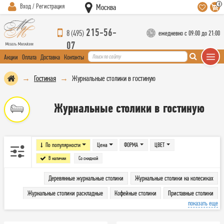
0
Вход / Регистрация
Москва
215-56-
8 (495)
ежедневно с 09:00 до 21:00
07
Акции
Оплата
Доставка
Контакты
Гостиная
Журнальные столики в гостиную
Журнальные столики в гостиную
По популярности
Цена
ФОРМА
ЦВЕТ
В наличии
Со скидкой
Деревянные журнальные столики
Журнальные столики на колесиках
Журнальные столики раскладные
Кофейные столики
Приставные столики
показать еще
Сервировочные столики
Стеклянные журнальные столики