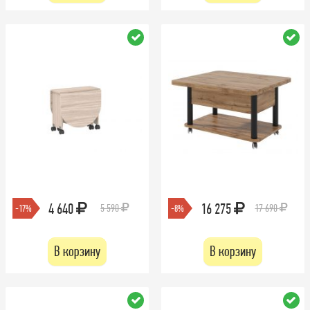
4 640
16 275
5 590
17 690
-17%
-8%
В корзину
В корзину