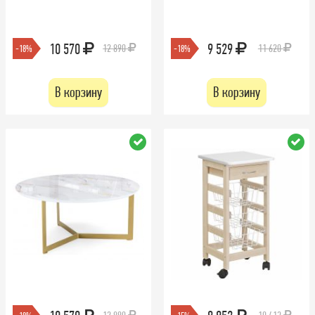
10 570
9 529
12 890
11 620
-18%
-18%
В корзину
В корзину