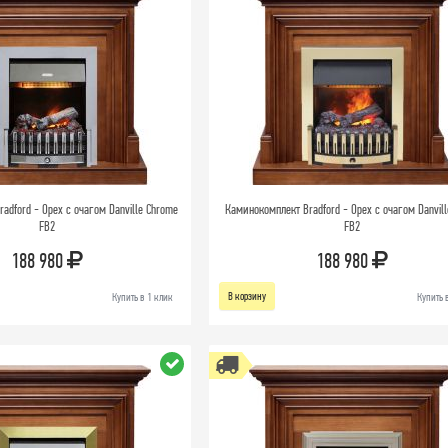
adford - Орех с очагом Danville Chrome
Каминокомплект Bradford - Орех с очагом Danvill
FB2
FB2
188 980
188 980
В корзину
Купить в 1 клик
Купить 