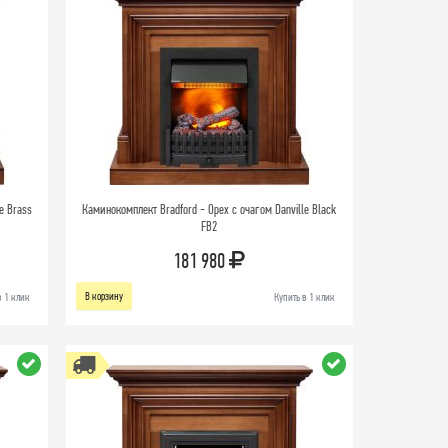
e Brass
Каминокомплект Bradford - Орех с очагом Danville Black
FB2
181 980
В корзину
в 1 клик
Купить в 1 клик