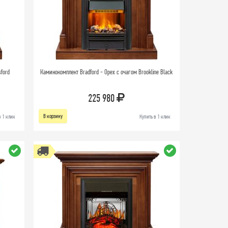
sford
Каминокомплект Bradford - Орех с очагом Brookline Black
225 980
В корзину
в 1 клик
Купить в 1 клик