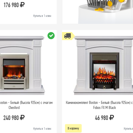
176 980
Купить в 1 клик
oston - Белый (Высота 925см) с очагом
Каминокомплект Boston - Белый (Высота 925см) с
Chesford
Fobos FX M Black
240 980
46 980
В корзину
Купить в 1 клик
Купить 