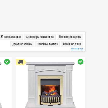
3D электрокамины
Аксессуары для каминов
Деревянные порталы
Дровяные камины
Каменные порталы
Линейные очаги
показать еще
Линейные порталы
Печи
Порталы
Угловые порталы
Широкие очаги
Электрокамины
Электроочаги