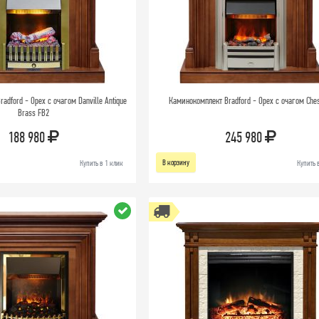
adford - Орех с очагом Danville Antique
Каминокомплект Bradford - Орех с очагом Che
Brass FB2
188 980
245 980
В корзину
Купить в 1 клик
Купить 