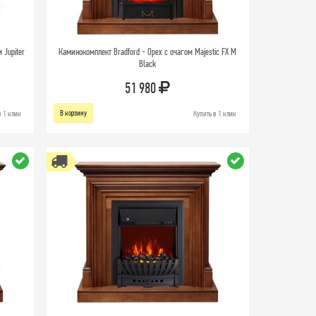
 Jupiter
Каминокомплект Bradford - Орех с очагом Majestic FX M
Black
51 980
В корзину
в 1 клик
Купить в 1 клик