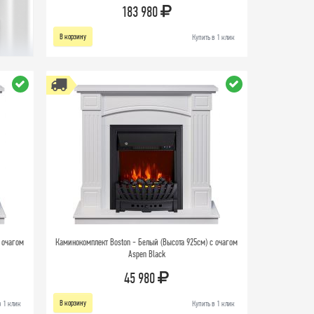
183 980
В корзину
Купить в 1 клик
 очагом
Каминокомплект Boston - Белый (Высота 925см) с очагом
Aspen Black
45 980
В корзину
в 1 клик
Купить в 1 клик