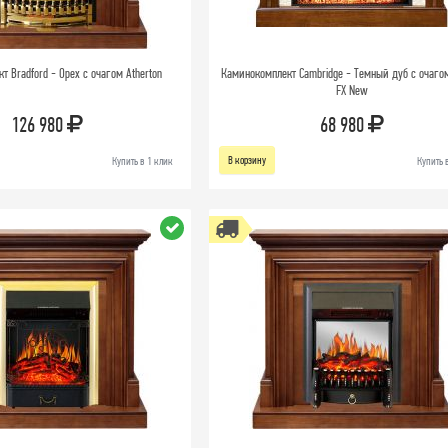
 Bradford - Орех с очагом Atherton
Каминокомплект Cambridge - Темный дуб с очагом
FX New
126 980
68 980
В корзину
Купить в 1 клик
Купить 