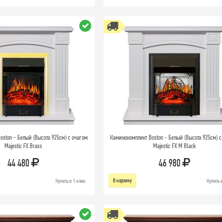
oston - Белый (Высота 925см) с очагом
Каминокомплект Boston - Белый (Высота 925см) с
Majestic FX Brass
Majestic FX M Black
44 480
46 980
В корзину
Купить в 1 клик
Купить 