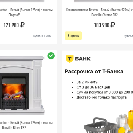
oston - Белый (Высота 925см) с очагом
Каминокомплект Boston - Белый (Высота 925см) с
Flagstaff
Danville Chrome FB2
121 980
183 980
В корзину
Купить в 1 клик
Купить 
Рассрочка от Т-Банка
За 2 минуты
От 3 до 36 месяцев
Сумма покупки от 3 000 до 200 0
Достаточно только паспорта
oston - Белый (Высота 925см) с очагом
Danville Black FB2