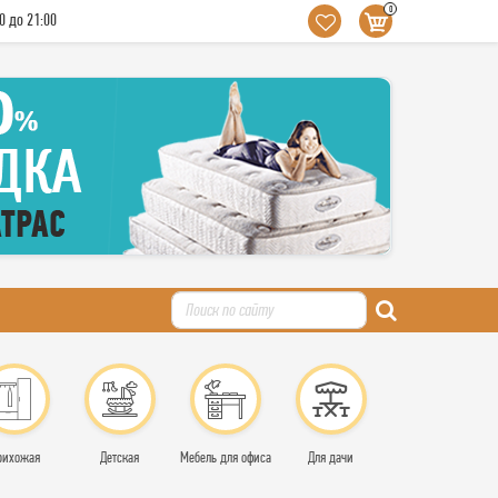
0
0 до 21:00
рихожая
Детская
Мебель для офиса
Для дачи