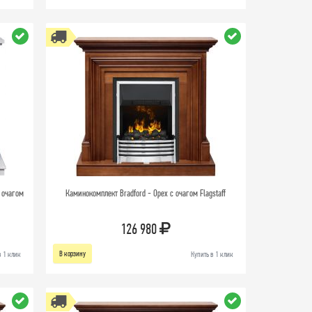
 очагом
Каминокомплект Bradford - Орех с очагом Flagstaff
126 980
В корзину
в 1 клик
Купить в 1 клик