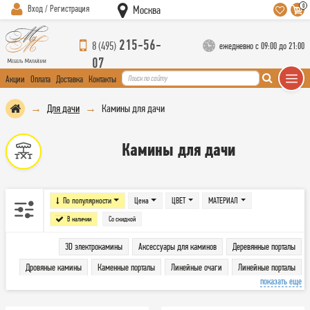
0
Вход / Регистрация
Москва
215-56-
8 (495)
ежедневно с 09:00 до 21:00
07
Акции
Оплата
Доставка
Контакты
Для дачи
Камины для дачи
Камины для дачи
По популярности
Цена
ЦВЕТ
МАТЕРИАЛ
В наличии
Со скидкой
3D электрокамины
Аксессуары для каминов
Деревянные порталы
Дровяные камины
Каменные порталы
Линейные очаги
Линейные порталы
показать еще
Печи
Порталы
Угловые порталы
Широкие очаги
Электрокамины
Электроочаги