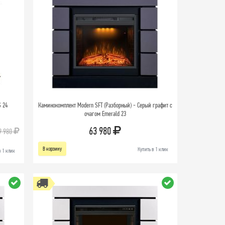
S 24
Каминокомплект Modern SFT (Разборный) - Серый графит с
очагом Emerald 23
63 980
9 980
В корзину
Купить в 1 клик
в 1 клик