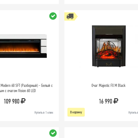
Modern 60 SFT (Разборный) - Белый с
Очаг Majestic FX M Black
ым с очагом Vision 60 LED
109 980
16 990
В корзину
Купить в 1 клик
Купить 