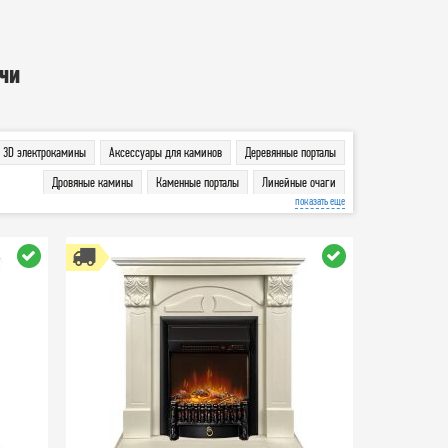
чи
3D электрокамины
Аксессуары для каминов
Деревянные порталы
Дровяные камины
Каменные порталы
Линейные очаги
показать еще
Линейные порталы
Печи
Порталы
Угловые порталы
Широкие очаги
Электрокамины
Электроочаги