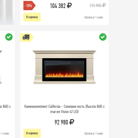
104 382
115 980
-10%
В корзину
Купить в 1 клик
а 860) с
Каминокомплект California - Слоновая кость (Высота 860) с
очагом Vision 42 LED
92 980
В корзину
в 1 клик
Купить в 1 клик