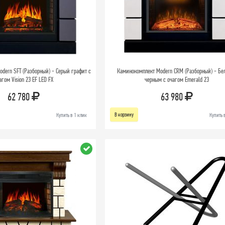
dern SFT (Разборный) - Серый графит с
Каминокомплект Modern CRM (Разборный) - Бе
агом Vision 23 EF LED FX
черным с очагом Emerald 23
62 780
63 980
В корзину
Купить в 1 клик
Купить 