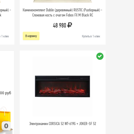
орный) -
Каминокомплект Dublin (деревянный) RUSTIC (Разборный) -
k
Слоновая кость с очагом Fobos FX M Black RC
48 980
В корзину
в 1 клик
Купить в 1 клик
00 руб
Электрокамин CORSICA 52 WT-619G + JOKER-SF 52