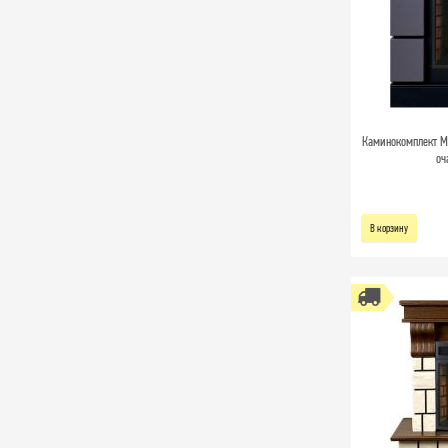
Каминокомплект Mo
оч
В корзину