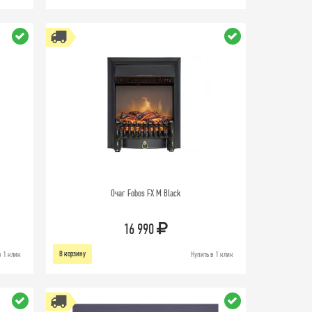
Очаг Fobos FX M Black
16 990
В корзину
в 1 клик
Купить в 1 клик