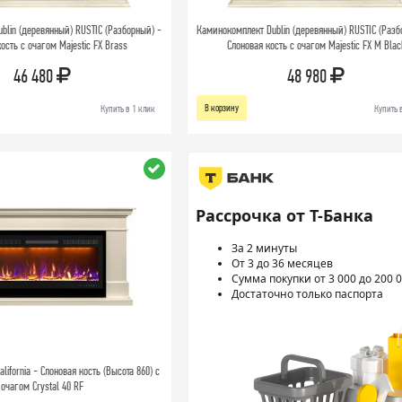
blin (деревянный) RUSTIC (Разборный) -
Каминокомплект Dublin (деревянный) RUSTIC (Разб
ость с очагом Majestic FX Brass
Слоновая кость с очагом Majestic FX M Blac
46 480
48 980
В корзину
Купить в 1 клик
Купить 
Рассрочка от Т-Банка
За 2 минуты
От 3 до 36 месяцев
Сумма покупки от 3 000 до 200 0
Достаточно только паспорта
ifornia - Слоновая кость (Высота 860) с
очагом Crystal 40 RF