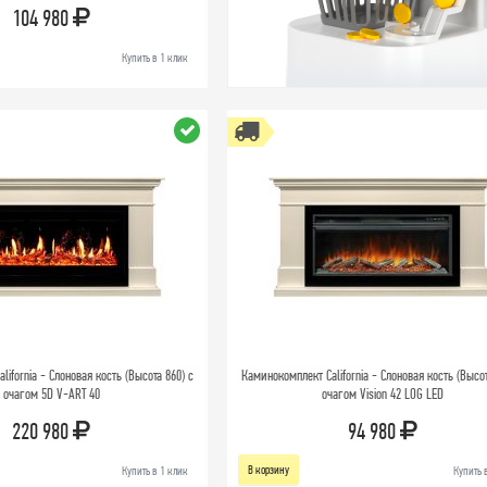
104 980
Купить в 1 клик
ifornia - Слоновая кость (Высота 860) с
Каминокомплект California - Слоновая кость (Высот
очагом 5D V-ART 40
очагом Vision 42 LOG LED
220 980
94 980
В корзину
Купить в 1 клик
Купить 