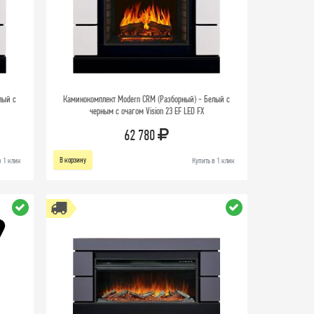
лый с
Каминокомплект Modern CRM (Разборный) - Белый с
черным с очагом Vision 23 EF LED FX
62 780
В корзину
в 1 клик
Купить в 1 клик