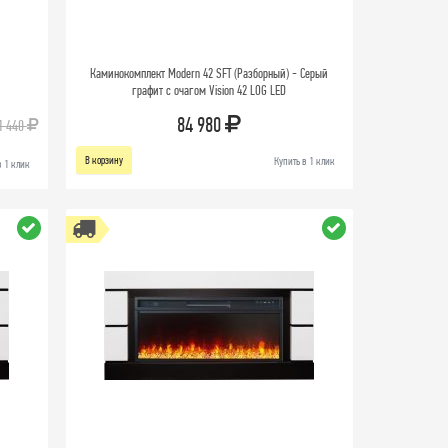
Каминокомплект Modern 42 SFT (Разборный) - Серый
графит с очагом Vision 42 LOG LED
84 980
1 440
В корзину
Купить в 1 клик
в 1 клик