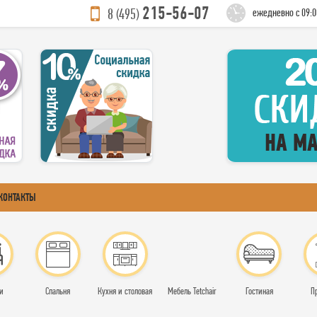
215-56-07
8 (495)
ежедневно с 09:0
КОНТАКТЫ
и
Спальня
Кухня и столовая
Мебель Tetchair
Гостиная
П