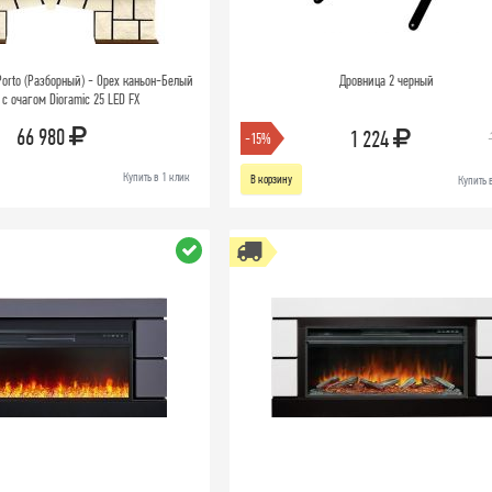
orto (Разборный) - Орех каньон-Белый
Дровница 2 черный
с очагом Dioramic 25 LED FX
66 980
1 224
-15%
Купить в 1 клик
В корзину
Купить 