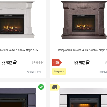
Carolina 24 WT с очагом Magic-S 24
Электрокамин Carolina 24 DN с очагом Magic-
53 982
53 982
59 980
5
-10%
В корзину
Купить в 1 клик
Купить 