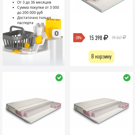
От 3 до 36 месяцев
Сумма покупки от 3 000
до 200 000 руб
Достаточно только
паспорта
15 398
19 247
-20%
В корзину