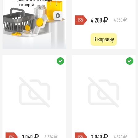
паспорта
4 208
4 950
-15%
В корзину
3 848
3 848
4 526
4 526
-15%
-15%