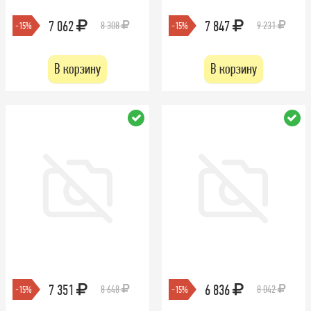
7 062
7 847
8 308
9 231
-15%
-15%
В корзину
В корзину
7 351
6 836
8 648
8 042
-15%
-15%