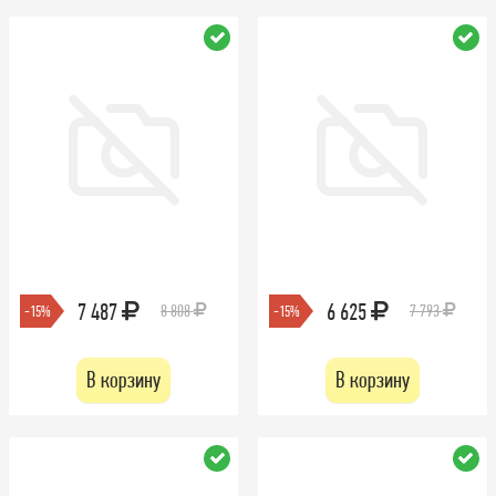
7 487
6 625
8 808
7 793
-15%
-15%
В корзину
В корзину