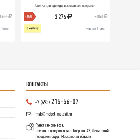
Стойка для одежды высокая без покрытия
3 276
3 651
3 853
-15%
В корзину
в 1 клик
Купить в 1 клик
КОНТАКТЫ
215-56-07
+7 (495)
msk@mebel-malasii.ru
Пункт самовывоза:
посёлок городского типа Боброво, 47, Ленинский
городской округ, Московская область