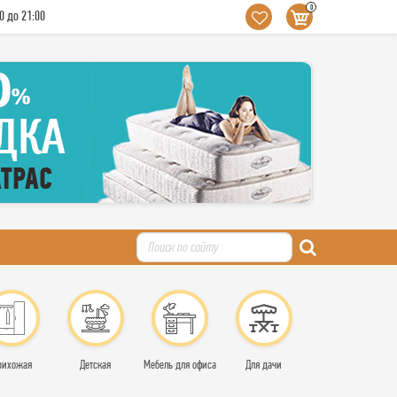
0
0 до 21:00
рихожая
Детская
Мебель для офиса
Для дачи