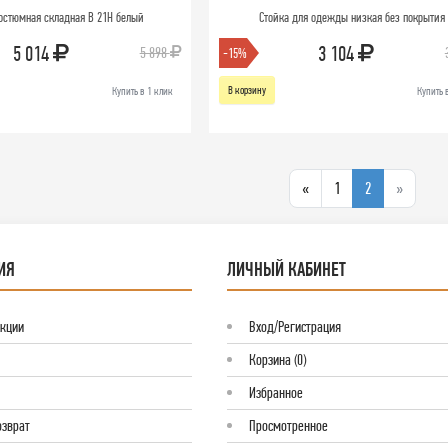
остюмная складная В 21Н белый
Стойка для одежды низкая без покрытия
5 014
3 104
5 898
-15%
В корзину
Купить в 1 клик
Купить 
«
1
2
»
ИЯ
ЛИЧНЫЙ КАБИНЕТ
Акции
Вход/Регистрация
Корзина (0)
Избранное
озврат
Просмотренное