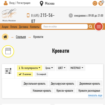
0
Вход / Регистрация
Москва
215-56-
8 (495)
ежедневно с 09:00 до 21:00
07
Акции
Оплата
Доставка
Контакты
Спальня
Кровати
Кровати
По популярности
Цена
ЦВЕТ
МАТЕРИАЛ
В наличии
Со скидкой
Двуспальная кровать
Двухъярусная кровать
Деревянная кровать
Кованная кровать
Кресла-кровати
Кровати раскладные
показать еще
Кровати с подъемным механизмом
Кровать с матрасом
Односпальная кровать
Ортопедические основания и комплектующие
Полутороспальная кровать