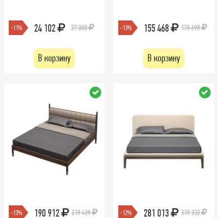
24 102
155 468
27 080
178 698
-11%
-13%
В корзину
В корзину
190 912
281 013
219 439
319 332
-13%
-12%