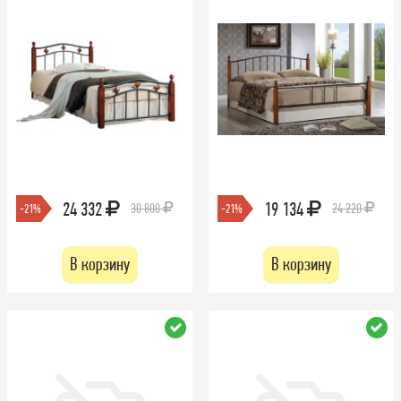
24 332
19 134
30 800
24 220
-21%
-21%
В корзину
В корзину