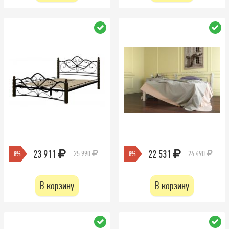
23 911
22 531
25 990
24 490
-8%
-8%
В корзину
В корзину