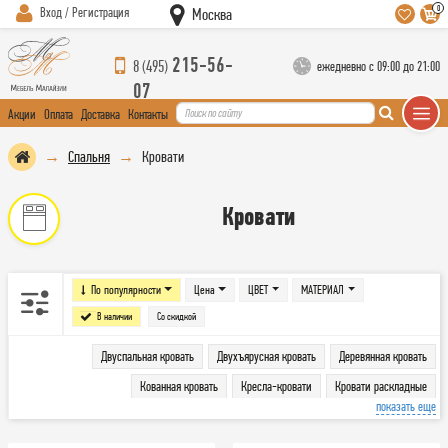
0
Вход / Регистрация
Москва
215-56-
8 (495)
ежедневно с 09:00 до 21:00
07
Акции
Оплата
Доставка
Контакты
Спальня
Кровати
Кровати
По популярности
Цена
ЦВЕТ
МАТЕРИАЛ
В наличии
Со скидкой
Двуспальная кровать
Двухъярусная кровать
Деревянная кровать
Кованная кровать
Кресла-кровати
Кровати раскладные
показать еще
Кровати с подъемным механизмом
Кровать с матрасом
Односпальная кровать
Ортопедические основания и комплектующие
Полутороспальная кровать