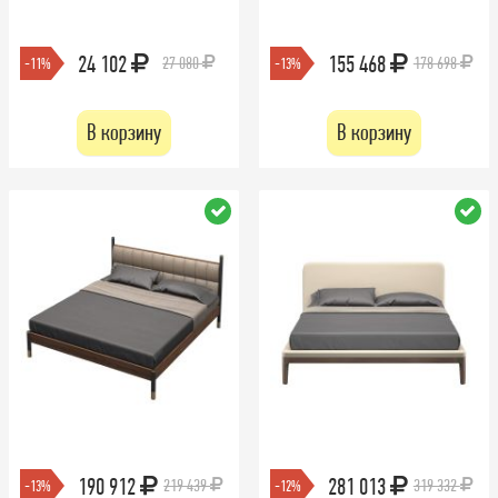
24 102
155 468
27 080
178 698
-11%
-13%
В корзину
В корзину
190 912
281 013
219 439
319 332
-13%
-12%