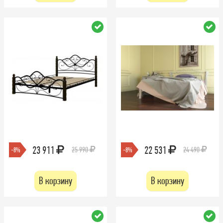
23 911
22 531
25 990
24 490
-8%
-8%
В корзину
В корзину