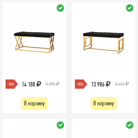
14 188
13 986
16 890
16 650
-16%
-16%
В корзину
В корзину