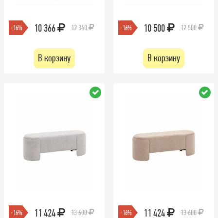
10 366
10 500
12 340
12 500
-16%
-16%
В корзину
В корзину
11 424
11 424
13 600
13 600
-16%
-16%