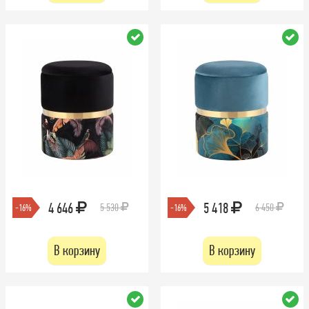
4 646
5 418
5 530
6 450
-16%
-16%
В корзину
В корзину