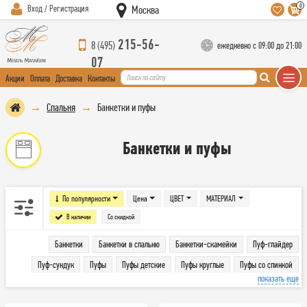
0
Вход / Регистрация
Москва
215-56-
8 (495)
ежедневно с 09:00 до 21:00
07
Акции
Оплата
Доставка
Контакты
Спальня
Банкетки и пуфы
Банкетки и пуфы
По популярности
Цена
ЦВЕТ
МАТЕРИАЛ
В наличии
Со скидкой
Банкетки
Банкетки в спальню
Банкетки-скамейки
Пуф-глайдер
Пуф-сундук
Пуфы
Пуфы детские
Пуфы круглые
Пуфы со спинкой
показать еще