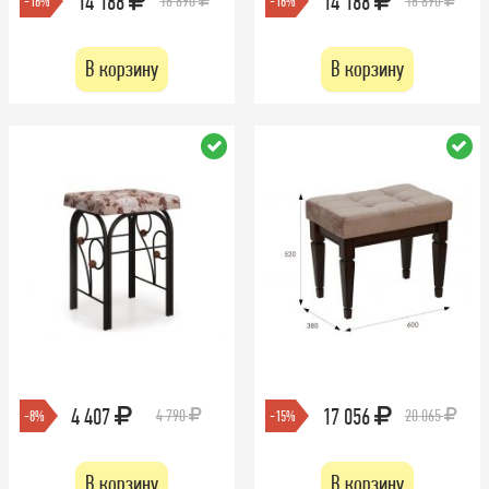
14 188
14 188
16 890
16 890
-16%
-16%
В корзину
В корзину
4 407
17 056
4 790
20 065
-8%
-15%
В корзину
В корзину