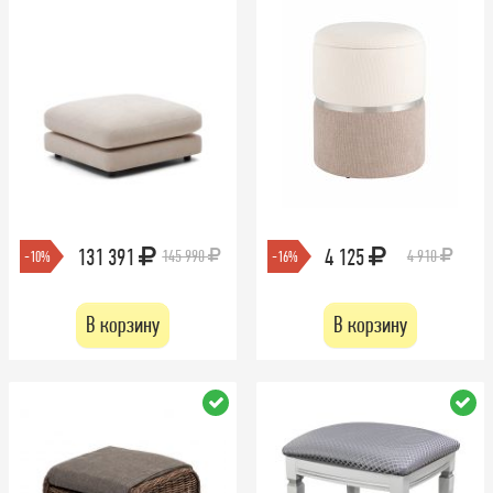
131 391
4 125
145 990
4 910
-10%
-16%
В корзину
В корзину