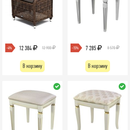
12 384
7 285
12 900
8 570
-4%
-15%
В корзину
В корзину