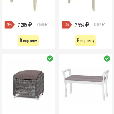
7 285
7 554
8 570
8 887
-15%
-15%
В корзину
В корзину