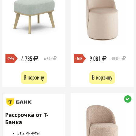
4 785
9 081
6 645
10 810
-28%
-16%
В корзину
В корзину
Рассрочка от Т-
Банка
За 2 минуты