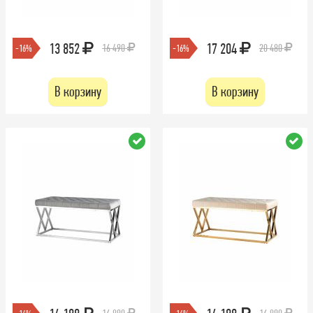
13 852
17 204
16 490
20 480
-16%
-16%
В корзину
В корзину