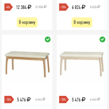
12 384
6 824
12 900
8 028
-4%
-15%
В корзину
В корзину
5 476
5 476
6 442
6 442
-15%
-15%