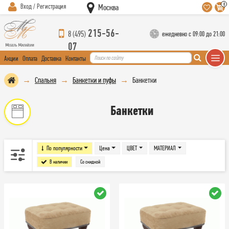
0
Вход / Регистрация
Москва
215-56-
8 (495)
ежедневно с 09:00 до 21:00
07
Акции
Оплата
Доставка
Контакты
Спальня
Банкетки и пуфы
Банкетки
Банкетки
По популярности
Цена
ЦВЕТ
МАТЕРИАЛ
В наличии
Со скидкой