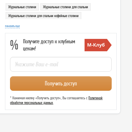
Журнальные столики
Журнальные столики для спальни
Журнальные столики для спальни кофейные столики
Журнальные столики в гостиную
показать еще
Журнальные столики в гостиную кофейные столики
%
Получите доступ к клубным
Журнальные столики кофейные столики
ценам!
Получить доступ
* Нажимая кнопку «Получить доступ», Вы соглашаетесь с
Политикой
обработки персональных данных
.