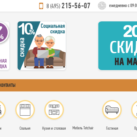
215-56-07
8 (495)
ежедневно с 09:0
КОНТАКТЫ
Мебель Tetchair
и
Спальня
Кухня и столовая
Гостиная
П