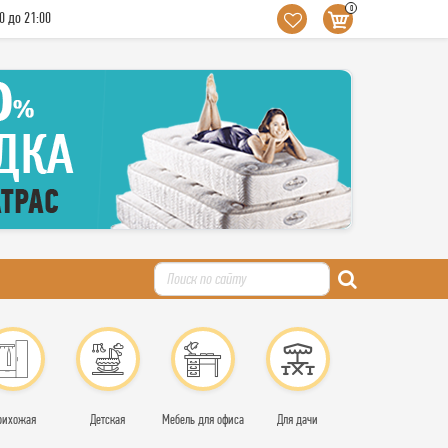
0
0 до 21:00
рихожая
Детская
Мебель для офиса
Для дачи