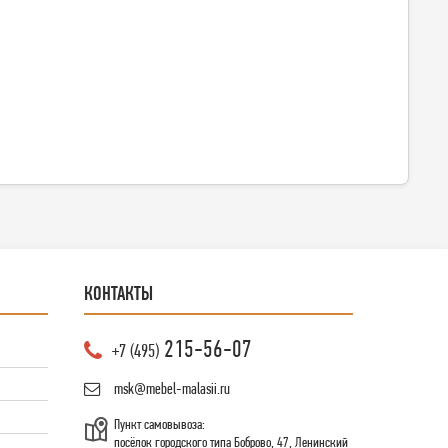
КОНТАКТЫ
215-56-07
+7 (495)
msk@mebel-malasii.ru
Пункт самовывоза:
посёлок городского типа Боброво, 47, Ленинский