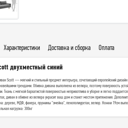
Характеристики
Доставка и сборка
Оплата
cott двухместный синий
ван Scott — мягкий и стильный предмет интерьера, сочетающий европейский дизайн 
 новейшими трендами. Обивка дивана выполнена из велюра, поэтому поверхность усто
и. Ткань с мягкой бархатистой поверхностью неприхотлива в уборке и легко поддаетс
тах, диван в обивке из велюра украсит ваш дом и станет местом притяжения. Дополни
а: дерево, МДФ, фанера, пружины "змейка", пенополиуретан, велюр. Ножки 19см выпо
льная нагрузка: 300кг