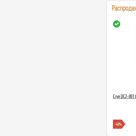
Распрода
Стул DC2-001
-40%