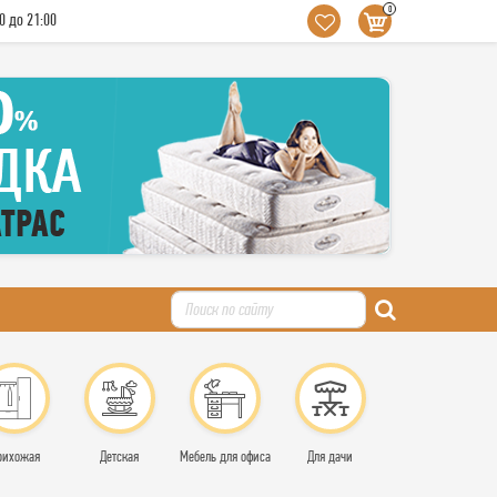
0
0 до 21:00
рихожая
Детская
Мебель для офиса
Для дачи