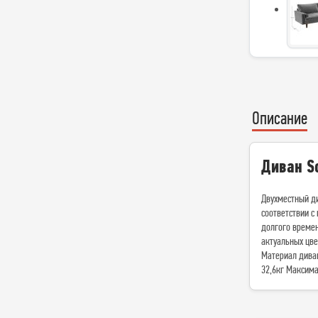
Описание
Диван S
Двухместный ди
соответствии с
долгого времен
актуальных цве
Материал диван
32,6кг Максима