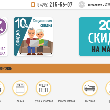
215-56-07
8 (495)
ежедневно с 09:0
КОНТАКТЫ
и
Спальня
Кухня и столовая
Мебель Tetchair
Гостиная
П