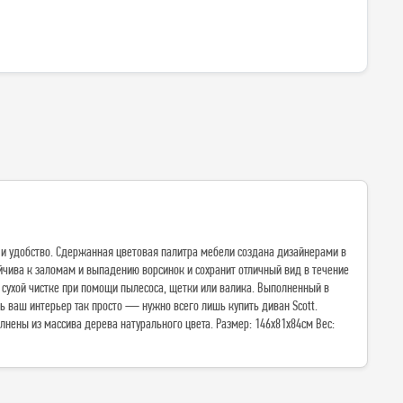
и удобство. Сдержанная цветовая палитра мебели создана дизайнерами в
йчива к заломам и выпадению ворсинок и сохранит отличный вид в течение
я сухой чистке при помощи пылесоса, щетки или валика. Выполненный в
ть ваш интерьер так просто — нужно всего лишь купить диван Scott.
лнены из массива дерева натурального цвета. Размер: 146х81х84см Вес: