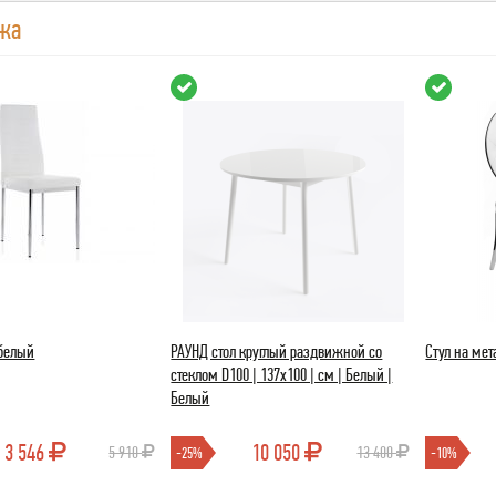
жа
 белый
РАУНД стол круглый раздвижной со
Стул на ме
стеклом D100 | 137х100 | см | Белый |
Белый
3 546
10 050
5 910
13 400
-25%
-10%