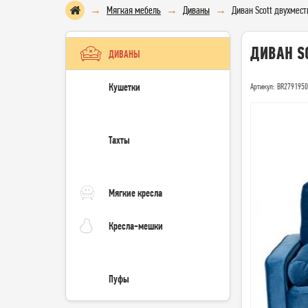
Мягкая мебель
Диваны
Диван Scott двухмес
ДИВАН S
ДИВАНЫ
Кушетки
Артикул: BR279195
Тахты
Мягкие кресла
Кресла-мешки
Пуфы