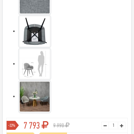
7 793
9 990
-22%