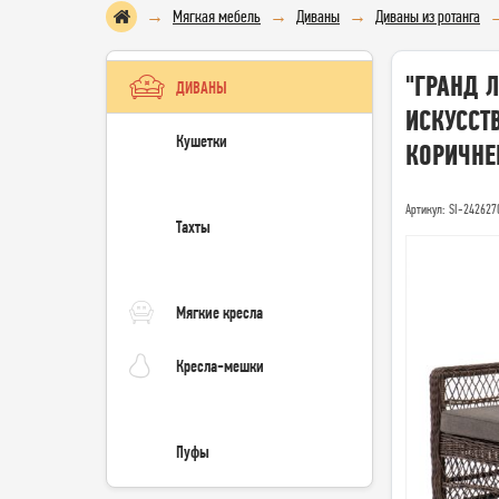
Мягкая мебель
Диваны
Диваны из ротанга
"ГРАНД 
ДИВАНЫ
ИСКУССТВ
Кушетки
КОРИЧН
Артикул: SI-242627
Тахты
Мягкие кресла
Кресла-мешки
Пуфы