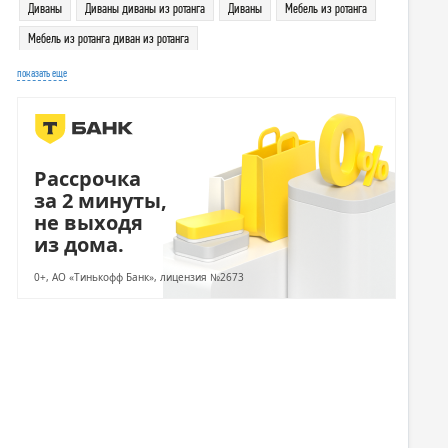
Диваны
Диваны диваны из ротанга
Диваны
Мебель из ротанга
Мебель из ротанга диван из ротанга
Мебель из ротанга мебель из искусственного ротанга
показать еще
Мебель из ротанга мебель из искусственного ротанга 4sis
Рассрочка
за 2 минуты,
не выходя
из дома.
0+, АО «Тинькофф Банк», лицензия №2673