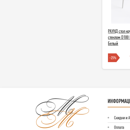
РАУНД стол к
стеклом D100 
Белый
-25%
ИНФОРМАЦ
Скидки и 
Оплата