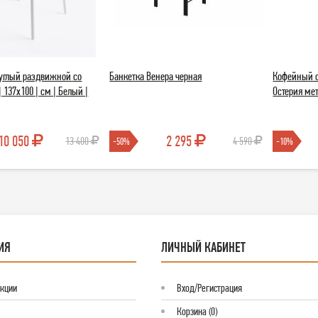
руглый раздвижной со
Банкетка Венера черная
Кофейный с
| 137х100 | см | Белый |
Остерия мет
10 050
2 295
13 400
4 590
-50%
-10%
ИЯ
ЛИЧНЫЙ КАБИНЕТ
Акции
Вход/Регистрация
Корзина (0)