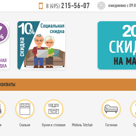
215-56-07
8 (495)
ежедневно с 09:0
КОНТАКТЫ
и
Спальня
Кухня и столовая
Мебель Tetchair
Гостиная
П