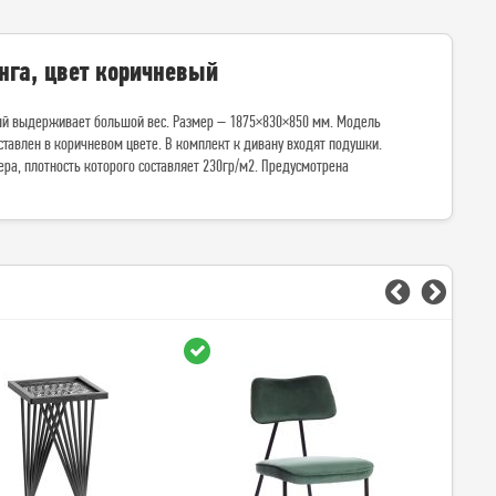
анга, цвет коричневый
рый выдерживает большой вес. Размер – 1875×830×850 мм. Модель
ставлен в коричневом цвете. В комплект к дивану входят подушки.
ра, плотность которого составляет 230гр/м2. Предусмотрена