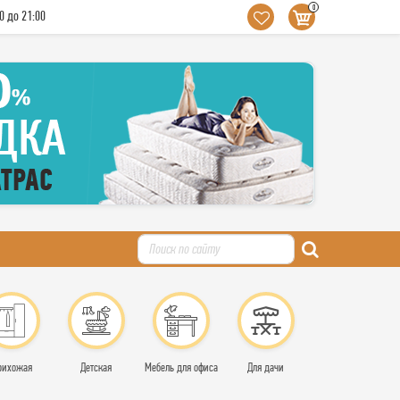
0
0 до 21:00
рихожая
Детская
Мебель для офиса
Для дачи