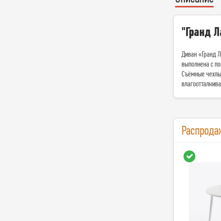
"Гранд Л
Диван «Гранд 
выполнена с по
Съёмные чехлы 
влагоотталкив
Распрода