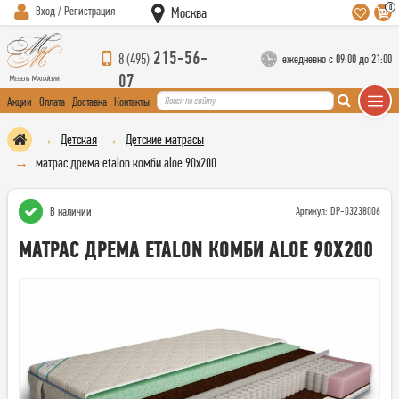
0
Вход / Регистрация
Москва
215-56-
8 (495)
ежедневно с 09:00 до 21:00
07
Акции
Оплата
Доставка
Контакты
Детская
Детские матрасы
матрас дрема etalon комби aloe 90х200
В наличии
Артикул: DP-03238006
МАТРАС ДРЕМА ETALON КОМБИ ALOE 90Х200