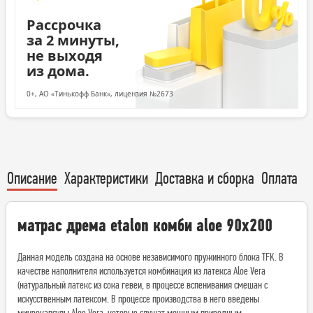
Рассрочка
за 2 минуты,
не выходя
из дома.
0+, АО «Тинькофф Банк», лицензия №2673
Описание
Характеристики
Доставка и сборка
Оплата
матрас дрема etalon комби aloe 90х200
Данная модель создана на основе независимого пружинного блока TFK. В
качестве наполнителя используется комбинация из латекса Аloe Vera
(натуральный латекс из сока гевеи, в процессе вспенивания смешан с
искусственным латексом. В процессе производства в него введены
микрокапсулы Аloe Vera, которые служат мощным природным