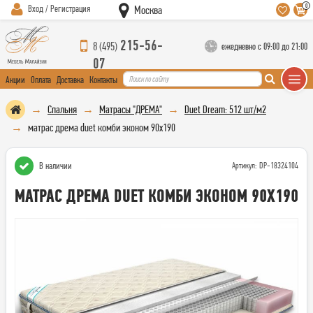
0
Вход / Регистрация
Москва
215-56-
8 (495)
ежедневно с 09:00 до 21:00
07
Акции
Оплата
Доставка
Контакты
Спальня
Матрасы "ДРЕМА"
Duet Dream: 512 шт/м2
матрас дрема duet комби эконом 90х190
В наличии
Артикул: DP-18324104
МАТРАС ДРЕМА DUET КОМБИ ЭКОНОМ 90Х190