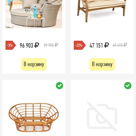
96 903
47 151
99 900
60 450
-3%
-22%
В корзину
В корзину