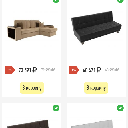
73 591
40 471
79 990
43 990
-8%
-8%
В корзину
В корзину