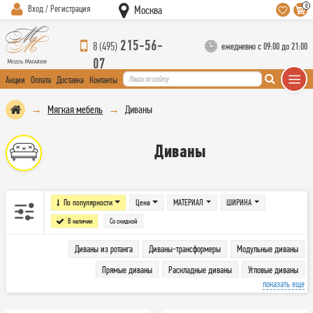
0
Вход / Регистрация
Москва
215-56-
8 (495)
ежедневно с 09:00 до 21:00
07
Акции
Оплата
Доставка
Контакты
Мягкая мебель
Диваны
Диваны
По популярности
Цена
МАТЕРИАЛ
ШИРИНА
В наличии
Со скидкой
Диваны из ротанга
Диваны-трансформеры
Модульные диваны
Прямые диваны
Раскладные диваны
Угловые диваны
показать еще