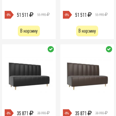
51 511
51 511
55 990
55 990
-8%
-8%
В корзину
В корзину
35 871
35 871
38 990
38 990
-8%
-8%