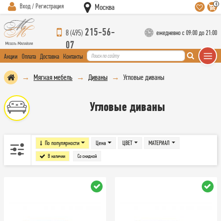
0
Вход / Регистрация
Москва
215-56-
8 (495)
ежедневно с 09:00 до 21:00
07
Акции
Оплата
Доставка
Контакты
Мягкая мебель
Диваны
Угловые диваны
Угловые диваны
По популярности
Цена
ЦВЕТ
МАТЕРИАЛ
В наличии
Со скидкой