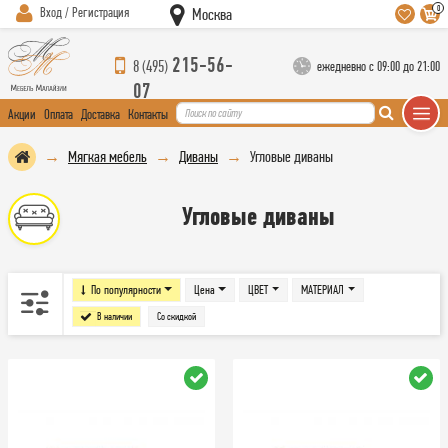
0
Вход / Регистрация
Москва
215-56-
8 (495)
ежедневно с 09:00 до 21:00
07
Акции
Оплата
Доставка
Контакты
Мягкая мебель
Диваны
Угловые диваны
Угловые диваны
По популярности
Цена
ЦВЕТ
МАТЕРИАЛ
В наличии
Со скидкой