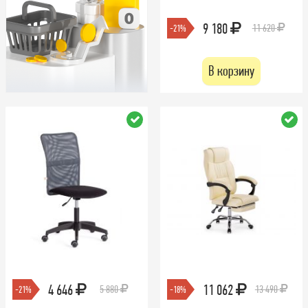
9 180
11 620
-21%
В корзину
4 646
11 062
5 880
13 490
-21%
-18%