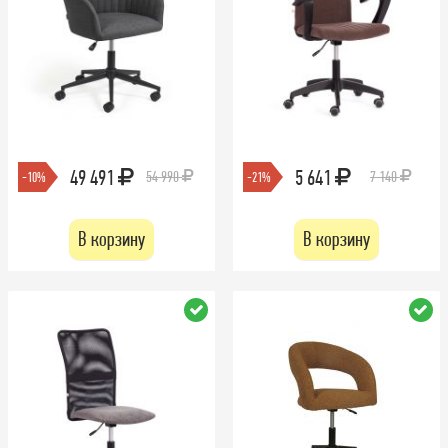
49 491
5 641
54 990
7 140
-10%
-21%
В корзину
В корзину