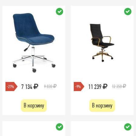
7 134
11 239
9 030
12 350
-21%
-9%
В корзину
В корзину