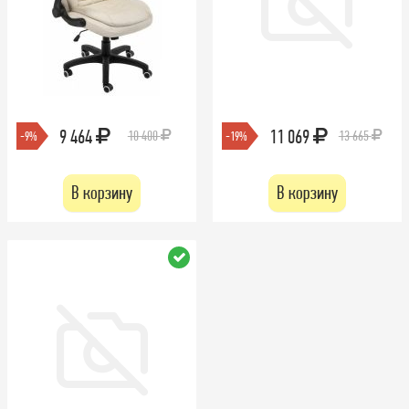
9 464
11 069
10 400
13 665
-9%
-19%
В корзину
В корзину