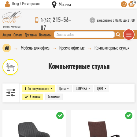
0
Вход / Регистрация
Москва
215-56-
8 (495)
ежедневно с 09:00 до 21:00
07
Акции
Оплата
Доставка
Контакты
Мебель для офиса
Кресла офисные
Компьютерные стулья
Компьютерные стулья
По популярности
Цена
ШИРИНА
ЦВЕТ
В наличии
Со скидкой