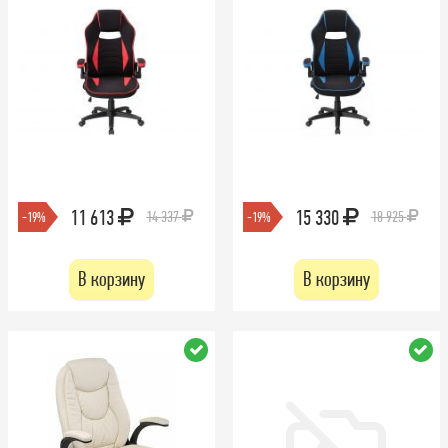
11 613
15 330
14 337
18 925
-19%
-19%
В корзину
В корзину