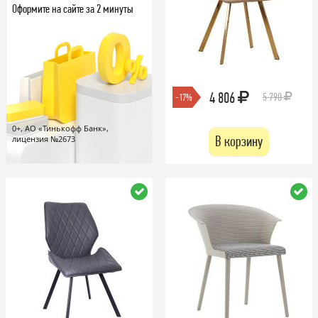
Оформите на сайте за 2 минуты
4 806
5 790
-17%
0+, АО «Тинькофф Банк»,
В корзину
лицензия №2673